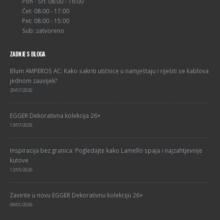
Pon - Sri: 08:00 - 16:00
Čet: 08:00 - 17:00
Pet: 08:00 - 15:00
Sub: zatvoreno
ZADNJE S BLOGA
Blum AMPEROS AC: Kako sakriti utičnice u namještaju i riješiti se kablova
jednom zauvijek?
20/07/2026
EGGER Dekorativna kolekcija 26+
13/07/2026
Inspiracija bez granica: Pogledajte kako Lamello spaja i najzahtjevnije
kutove
12/05/2026
Zavirite u novu EGGER Dekorativnu kolekciju 26+
09/01/2026