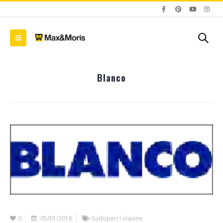
Blanco
0
05/01/2018
Sudoperi i slavine