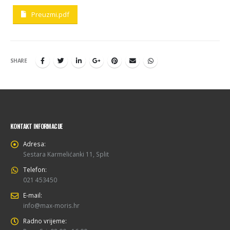
Preuzmi.pdf
SHARE
KONTAKT INFORMACIJE
Adresa:
Sestara Karmelićanki 11, Split
Telefon:
021 453450
E-mail:
info@max-moris.hr
Radno vrijeme: