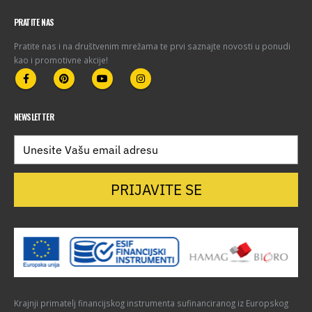
PRATITE NAS
Pratite nas i na društvenim mrežama te prvi saznajte novosti u ponudi
kao i promotivne akcije!
NEWSLETTER
PRIJAVITE SE
Krajnji primatelj financijskog instrumenta sufinanciranog iz Europskog