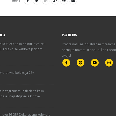
SHARE
LOGA
PRATITE NAS
ROS AC: Kako sakriti utičnice u
Pratite nas i na društvenim mrežama 
u i riješiti se kablova jednom
saznajte novosti u ponudi kao i pro
akcije!
korativna kolekcija 26+
ja bez granica: Pogledajte kako
paja i najzahtjevnije kutove
u novu EGGER Dekorativnu kolekciju