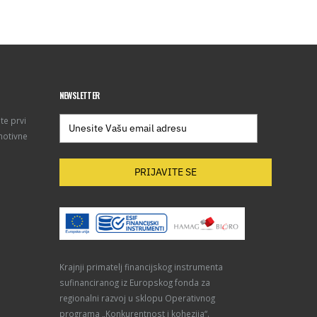
NEWSLETTER
te prvi
motivne
PRIJAVITE SE
Krajnji primatelj financijskog instrumenta
sufinanciranog iz Europskog fonda za
regionalni razvoj u sklopu Operativnog
programa „Konkurentnost i kohezija“.