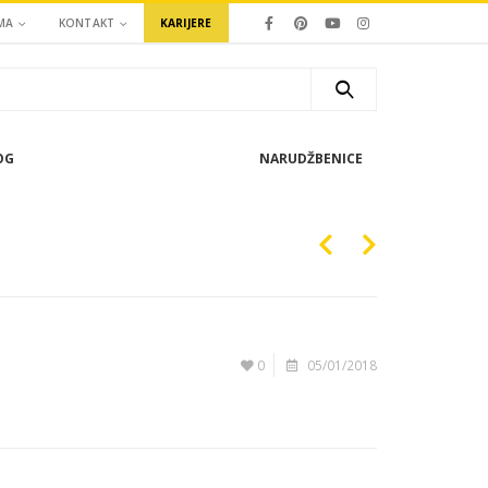
MA
KONTAKT
KARIJERE
OG
NARUDŽBENICE
0
05/01/2018