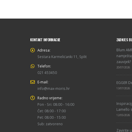
KONTAKT INFORMACIJE
ZADNJE S B
Blum AMPE
Adresa:
namještaj
Sestara Karmelićanki 11, Split
zauvijek?
Telefon:
20/07/2026
021 453450
E-mail:
EGGER De
info@max-moris.hr
13/07/2026
Radno vrijeme:
Inspiraci
Pon - Sri: 08:00 - 16:00
Lamello s
Čet: 08:00 - 17:00
12/05/2026
Pet: 08:00 - 15:00
Sub: zatvoreno
Zavirite 