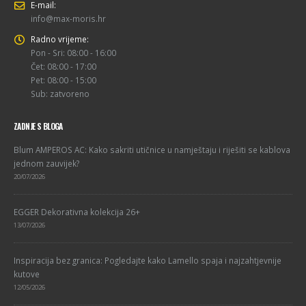
E-mail:
info@max-moris.hr
Radno vrijeme:
Pon - Sri: 08:00 - 16:00
Čet: 08:00 - 17:00
Pet: 08:00 - 15:00
Sub: zatvoreno
ZADNJE S BLOGA
Blum AMPEROS AC: Kako sakriti utičnice u namještaju i riješiti se kablova
jednom zauvijek?
20/07/2026
EGGER Dekorativna kolekcija 26+
13/07/2026
Inspiracija bez granica: Pogledajte kako Lamello spaja i najzahtjevnije
kutove
12/05/2026