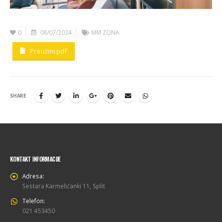
0
08/07/2024
MM ZONA
Preuzmi.pdf
SHARE
KONTAKT INFORMACIJE
Adresa:
Sestara Karmelićanki 11, Split
Telefon:
021 453450