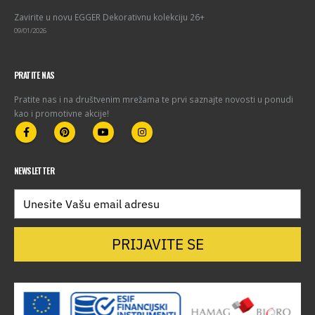
Zavirite u novu EGGER Dekorativnu kolekciju 26+
09/01/2026
PRATITE NAS
Pratite nas i na društvenim mrežama te prvi saznajte novosti u ponudi
kao i promotivne akcije!
NEWSLETTER
PRIJAVITE SE