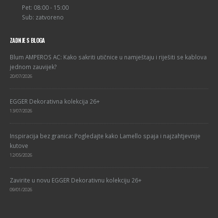
Pet: 08:00 - 15:00
Sub: zatvoreno
ZADNJE S BLOGA
Blum AMPEROS AC: Kako sakriti utičnice u namještaju i riješiti se kablova
jednom zauvijek?
20/07/2026
EGGER Dekorativna kolekcija 26+
13/07/2026
Inspiracija bez granica: Pogledajte kako Lamello spaja i najzahtjevnije
kutove
12/05/2026
Zavirite u novu EGGER Dekorativnu kolekciju 26+
09/01/2026