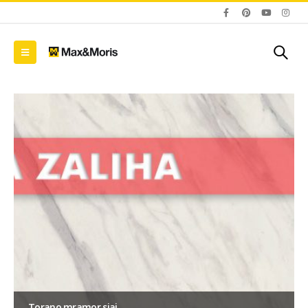
Torano mramor sjaj