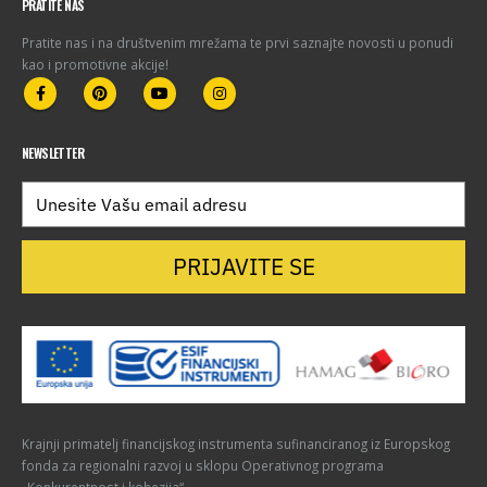
PRATITE NAS
Pratite nas i na društvenim mrežama te prvi saznajte novosti u ponudi
kao i promotivne akcije!
NEWSLETTER
PRIJAVITE SE
Krajnji primatelj financijskog instrumenta sufinanciranog iz Europskog
fonda za regionalni razvoj u sklopu Operativnog programa