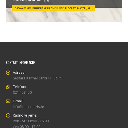
3650X600MM, KUHINJSKE RADNE PLOČE, PLOČASTI MATERIJALI
KONTAKT INFORMACIJE
Adresa:
Sestara Karmelićanki 11, Split
Telefon:
021 453450
E-mail:
info@max-moris.hr
Radno vrijeme:
Pon - Sri: 08:00 - 16:00
Čet: 08:00 - 17:00