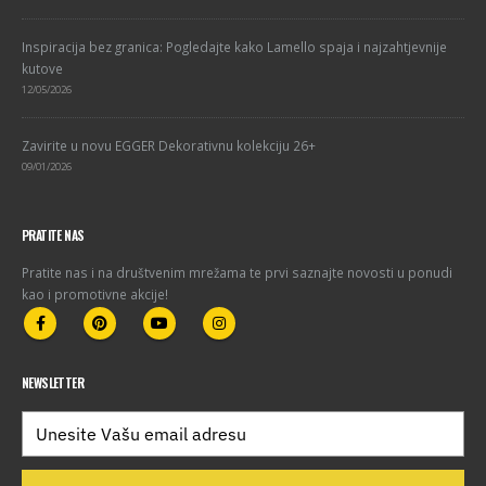
Inspiracija bez granica: Pogledajte kako Lamello spaja i najzahtjevnije
kutove
12/05/2026
Zavirite u novu EGGER Dekorativnu kolekciju 26+
09/01/2026
PRATITE NAS
Pratite nas i na društvenim mrežama te prvi saznajte novosti u ponudi
kao i promotivne akcije!
NEWSLETTER