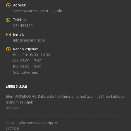
Adresa:
Sestara Karmelićanki 11, Split
Telefon:
021 453450
E-mail:
info@max-moris.hr
Radno vrijeme:
Pon - Sri: 08:00 - 16:00
Čet: 08:00 - 17:00
Pet: 08:00 - 15:00
Sub: zatvoreno
ZADNJE S BLOGA
Blum AMPEROS AC: Kako sakriti utičnice u namještaju i riješiti se kablova
jednom zauvijek?
20/07/2026
EGGER Dekorativna kolekcija 26+
13/07/2026