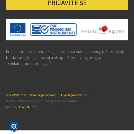
PRIJAVITE SE
Krajnji primatelj financijskog instrumenta sufinanciranog iz Europskog
fonda za regionalni razvoj u sklopu Operativnog programa
„Konkurentnost i kohezija“.
SHOWROOM
|
Pravila privatnosti
|
Uvjeti poslovanja
© 2022. Max Moris d.o.o. Sva prava pridržana.
[webBy:
HWT.studio
]