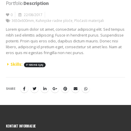
Portfolio
Description
0
22/08/2017
3650x600mm
,
Kuhinjske radne ploče
,
Pločasti materijali
Lorem ipsum dolor sit amet, consectetur adipiscing elit. Sed tempus
nibh sed elimttis adipiscing. Fusce in hendrerit purus. Suspendisse
potenti. Proin quis eros odio, dapibus dictum mauris. Donec nisi
libero, adipiscing id pretium eget, consectetur sit amet leo. Nam at
eros quis mi egestas fringilla non nec purus.
Skills:
F 105 HG SJAJ
SHARE
KONTAKT INFORMACIJE