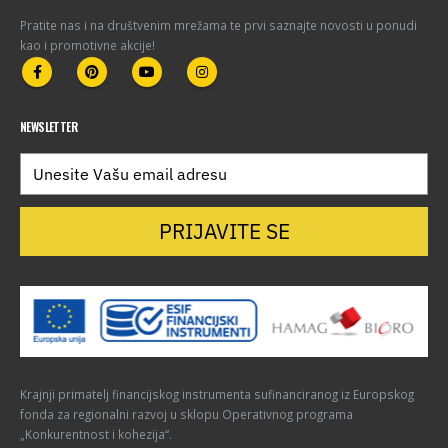
Pratite nas i na društvenim mrežama te prvi saznajte novosti u ponudi
kao i promotivne akcije!
NEWSLETTER
PRIJAVITE SE
Krajnji primatelj financijskog instrumenta sufinanciranog iz Europskog
fonda za regionalni razvoj u sklopu Operativnog programa
„Konkurentnost i kohezija“.