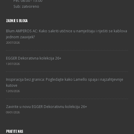
Pet: 08:00 - 15:00
Sub: zatvoreno
ZADNJE S BLOGA
Blum AMPEROS AC: Kako sakriti utičnice u namještaju i riješiti se kablova
jednom zauvijek?
20/07/2026
EGGER Dekorativna kolekcija 26+
13/07/2026
Inspiracija bez granica: Pogledajte kako Lamello spaja i najzahtjevnije
kutove
12/05/2026
Zavirite u novu EGGER Dekorativnu kolekciju 26+
09/01/2026
PRATITE NAS