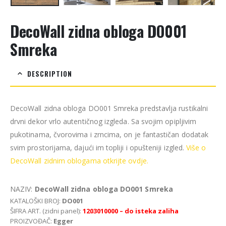
DecoWall zidna obloga DO001
Smreka
DESCRIPTION
DecoWall zidna obloga DO001 Smreka predstavlja rustikalni
drvni dekor vrlo autentičnog izgleda. Sa svojim opipljivim
pukotinama, čvorovima i zrncima, on je fantastičan dodatak
svim prostorijama, dajući im topliji i opušteniji izgled.
Više o
DecoWall zidnim oblogama otkrijte ovdje.
NAZIV:
DecoWall zidna obloga DO001 Smreka
KATALOŠKI BROJ:
DO001
ŠIFRA ART. (zidni panel):
1203010000 – do isteka zaliha
PROIZVOĐAČ:
Egger