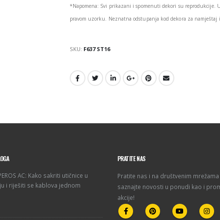
*Napomena: Svi prikazani i spomenuti dekori su reprodukcije. 
pravom uzorku. Neznatna odstupanja kod dekora za namještaj i 
SKU:
F637 ST16
LOGA
PRATITE NAS
ROS AC: Kako sakriti utičnice u
Pratite nas i na društvenim mrežama 
u i riješiti se kablova jednom
saznajte novosti u ponudi kao i pro
akcije!