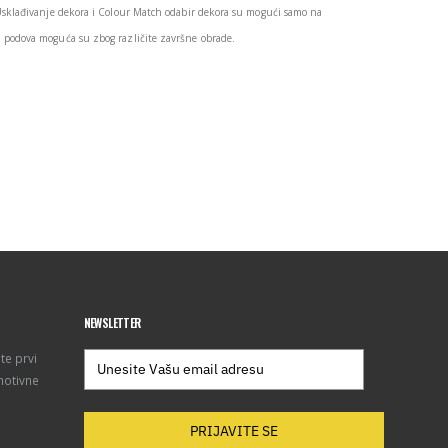
Usklađivanje dekora i Colour Match odabir dekora su mogući samo na
podova moguća su zbog različite završne obrade.
NEWSLETTER
te prvi
motivne
PRIJAVITE SE