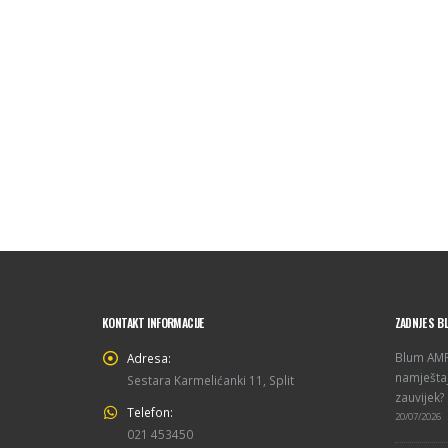
KONTAKT INFORMACIJE
ZADNJE S B
Blum AMPE
Adresa:
namještaj
Sestara Karmelićanki 11, Split
zauvijek?
Telefon:
20/07/2026
021 453450