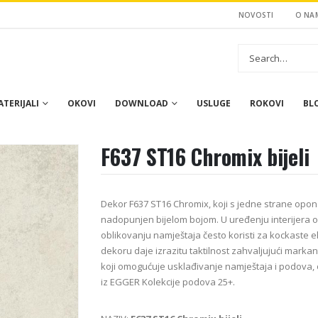
NOVOSTI
O NA
TERIJALI
OKOVI
DOWNLOAD
USLUGE
ROKOVI
BL
F637 ST16 Chromix bijeli
Dekor F637 ST16 Chromix, koji s jedne strane oponaš
nadopunjen bijelom bojom. U uređenju interijera ov
oblikovanju namještaja često koristi za kockaste e
dekoru daje izrazitu taktilnost zahvaljujući mar
koji omogućuje usklađivanje namještaja i podova
iz EGGER Kolekcije podova 25+.