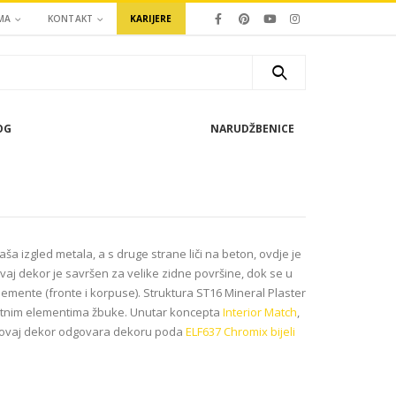
MA
KONTAKT
KARIJERE
OG
NARUDŽBENICE
a izgled metala, a s druge strane liči na beton, ovdje je
aj dekor je savršen za velike zidne površine, dok se u
lemente (fronte i korpuse). Struktura ST16 Mineral Plaster
kantnim elementima žbuke. Unutar koncepta
Interior Match
,
, ovaj dekor odgovara dekoru poda
ELF637 Chromix bijeli