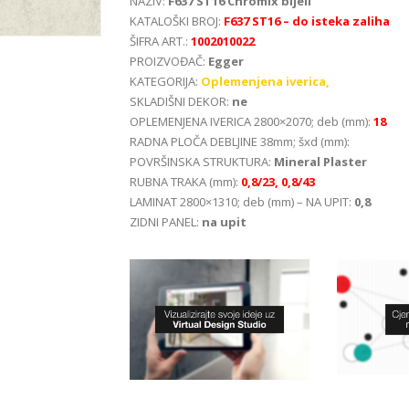
NAZIV:
F637 ST16 Chromix bijeli
KATALOŠKI BROJ:
F637 ST16 – do isteka zaliha
ŠIFRA ART.:
1002010022
PROIZVOĐAČ:
Egger
KATEGORIJA:
Oplemenjena iverica,
SKLADIŠNI DEKOR:
ne
OPLEMENJENA IVERICA 2800×2070; deb (mm):
18
RADNA PLOČA DEBLJINE 38mm; šxd (mm):
POVRŠINSKA STRUKTURA:
Mineral Plaster
RUBNA TRAKA (mm):
0,8/23, 0,8/43
LAMINAT 2800×1310; deb (mm) – NA UPIT:
0,8
ZIDNI PANEL:
na upit