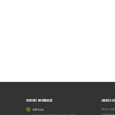
KONTAKT INFORMACIJE
ZADNJE S B
Blum AMPE
Adresa:
namještaj
Sestara Karmelićanki 11, Split