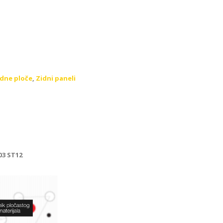
adne ploče
,
Zidni paneli
03 ST12