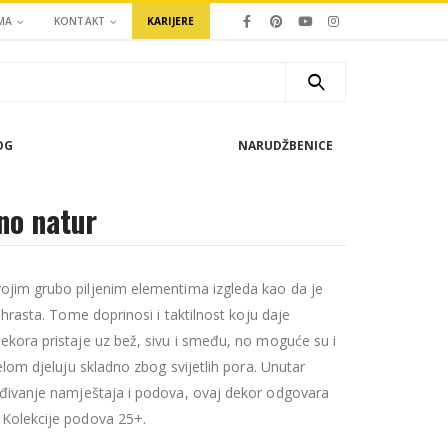
MA
KONTAKT
KARIJERE
OG
NARUDŽBENICE
no natur
ojim grubo piljenim elementima izgleda kao da je
 hrasta. Tome doprinosi i taktilnost koju daje
ekora pristaje uz bež, sivu i smeđu, no moguće su i
elom djeluju skladno zbog svijetlih pora. Unutar
ađivanje namještaja i podova, ovaj dekor odgovara
Kolekcije podova 25+.