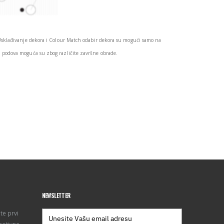
Usklađivanje dekora i Colour Match odabir dekora su mogući samo na
podova moguća su zbog različite završne obrade.
NEWSLETTER
te prvi
motivne