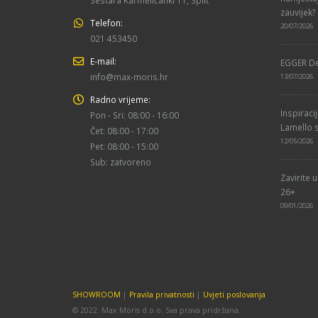
zauvijek?
Telefon:
20/07/2026
021 453450
E-mail:
EGGER De
info@max-moris.hr
13/07/2026
Radno vrijeme:
Inspiraci
Pon - Sri: 08:00 - 16:00
Lamello s
Čet: 08:00 - 17:00
12/05/2026
Pet: 08:00 - 15:00
Sub: zatvoreno
Zavirite 
26+
09/01/2026
SHOWROOM
|
Pravila privatnosti
|
Uvjeti poslovanja
© 2022. Max Moris d.o.o. Sva prava pridržana.