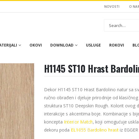
NOVOSTI
O NA
TERIJALI
OKOVI
DOWNLOAD
USLUGE
ROKOVI
BL
H1145 ST10 Hrast Bardoli
Dekor H1145 ST10 Hrast Bardolino natur sa sv
ručno obrađen i djeluje prirodnije od klasičnog
struktura ST10 Deepskin Rough. Kolorit ovog d
interakcije s akcentima boje. Kombinacije s bij
koncepta
Interior Match
, koji omogućuje uskl
dekoru poda
EL1055 Bardolino hrast
iz EGGER 