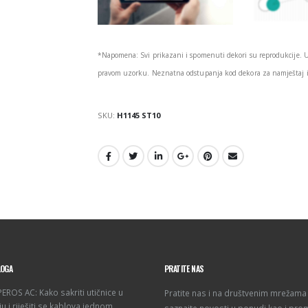
*Napomena: Svi prikazani i spomenuti dekori su reprodukcije. 
pravom uzorku. Neznatna odstupanja kod dekora za namještaj i 
SKU:
H1145 ST10
LOGA
PRATITE NAS
ROS AC: Kako sakriti utičnice u
Pratite nas i na društvenim mrežama 
u i riješiti se kablova jednom
saznajte novosti u ponudi kao i pro