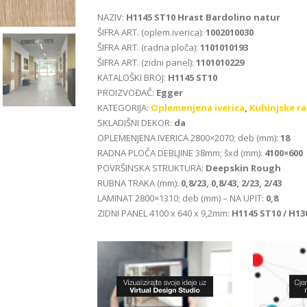
NAZIV:
H1145 ST10 Hrast Bardolino natur
ŠIFRA ART. (oplem.iverica):
1002010030
ŠIFRA ART. (radna ploča):
1101010193
ŠIFRA ART. (zidni panel):
1101010229
KATALOŠKI BROJ:
H1145 ST10
PROIZVOĐAČ:
Egger
KATEGORIJA:
Oplemenjena iverica
,
Kuhinjske r
SKLADIŠNI DEKOR:
da
OPLEMENJENA IVERICA 2800×2070; deb (mm):
18
RADNA PLOČA DEBLJINE 38mm; šxd (mm):
4100×600
POVRŠINSKA STRUKTURA:
Deepskin Rough
RUBNA TRAKA (mm):
0,8/23, 0,8/43, 2/23, 2/43
LAMINAT 2800×1310; deb (mm) – NA UPIT:
0,8
ZIDNI PANEL 4100 x 640 x 9,2mm:
H1145 ST10 / H13