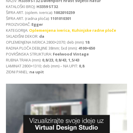
NAZIV:
H3359 ST32 Davenport hrast svijetli natur
KATALOŠKI BROJ:
H3359 ST32
ŠIFRA ART. (oplem. iverica):
1002010259
ŠIFRA ART. (radna ploča):
1101010301
PROIZVOĐAČ:
Egger
KATEGORIJA:
Oplemenjena iverica,
Kuhinjske radne ploče
SKLADIŠNI DEKOR:
da
OPLEMENJENA IVERICA 2800×2070; deb (mm):
18
RADNA PLOČA DEBLJINE 38mm; šxd (mm):
4100×650
POVRŠINSKA STRUKTURA:
Feelwood Vintage
RUBNA TRAKA (mm):
0,8/23, 0,8/43, 1,5/43
LAMINAT 2800×1310; deb (mm) – NA UPIT:
0,8
ZIDNI PANEL:
na upit