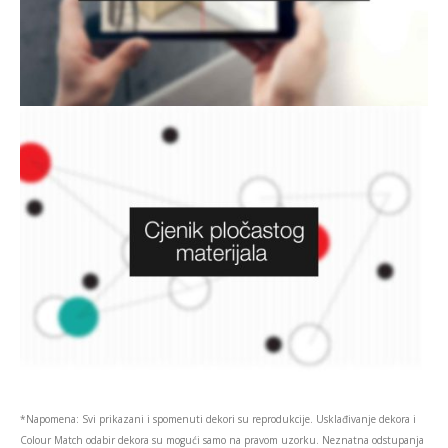
*Napomena: Svi prikazani i spomenuti dekori su reprodukcije. Usklađivanje dekora i
Colour Match odabir dekora su mogući samo na pravom uzorku. Neznatna odstupanja