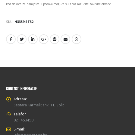
kod dekora za namještaj i podova moguća su zbog različite završne obrade.
SKU:
H3359 ST32
KONTAKT INFORMACIJE
Adresa:
Sestara Karmelićanki 11, Split
Telefon:
021 453450
E-mail:
info@max-moris.hr