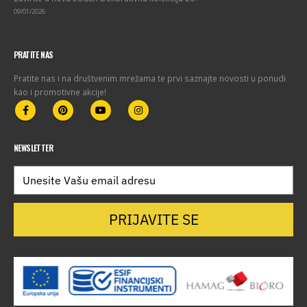
09/01/2026
PRATITE NAS
Pratite nas i na društvenim mrežama te prvi saznajte novosti u ponudi
kao i promotivne akcije!
NEWSLETTER
PRIJAVITE SE