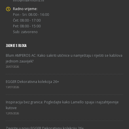
Radno vrijeme:
Pon - Sri: 08:00 - 16:00
Čet: 08:00 - 17:00
Pet: 08:00 - 15:00
Sub: zatvoreno
ZADNJE S BLOGA
Blum AMPEROS AC: Kako sakriti utičnice u namještaju i riješiti se kablova
jednom zauvijek?
20/07/2026
EGGER Dekorativna kolekcija 26+
13/07/2026
Inspiracija bez granica: Pogledajte kako Lamello spaja i najzahtjevnije
kutove
12/05/2026
Zavirite u novu EGGER Dekorativnu kolekciju 26+