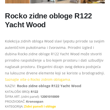
Rocko zidne obloge R122
Yacht Wood
Kolekcija zidnih obloga Wood slavi ljepotu prirode sa svojim
autentičnim pukotinama i čvorovima. Prirodni izgled i
dubina Rocko zidne obloge R122 Yacht Wood može stvoriti
prirodno raspoloženje u bio kojem prostoru i dati uzbudljiv
naglasak prostoru. Elegantni dizajn ovog dekora podsjeća
na luksuzne drvene elemente koji se koriste u brodogradnji.
Saznajte više o Rocko zidnim oblogama.
NAZIV:
Rocko zidne obloge R122 Yacht Wood
KATALOŠKI BROJ:
R122
ŠIFRA ART. (zidni panel):
12001010009
PROIZVOĐAČ:
Kronospan
KATEGORIJA:
Zidni paneli i obloge