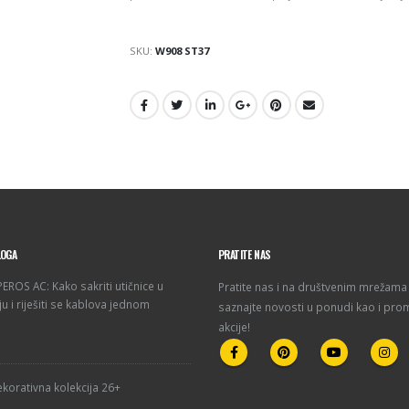
SKU:
W908 ST37
LOGA
PRATITE NAS
ROS AC: Kako sakriti utičnice u
Pratite nas i na društvenim mrežama 
u i riješiti se kablova jednom
saznajte novosti u ponudi kao i pro
akcije!
korativna kolekcija 26+