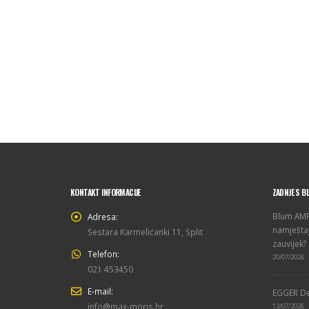
KONTAKT INFORMACIJE
ZADNJE S B
Blum AMPE
Adresa:
namještaj
Sestara Karmelićanki 11, Split
zauvijek?
Telefon:
20/07/2026
021 453450
E-mail:
EGGER De
info@max-moris.hr
13/07/2026