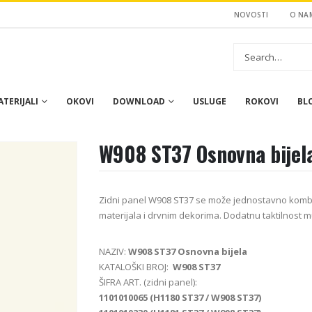
NOVOSTI
O NA
TERIJALI
OKOVI
DOWNLOAD
USLUGE
ROKOVI
BL
W908 ST37 Osnovna bijel
Zidni panel W908 ST37 se može jednostavno kombi
materijala i drvnim dekorima. Dodatnu taktilnost m
NAZIV:
W908 ST37 Osnovna bijela
KATALOŠKI BROJ:
W908 ST37
ŠIFRA ART. (zidni panel):
1101010065 (H1180 ST37 / W908 ST37)