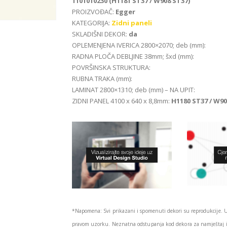
1101010230 (H1181 ST37 / W908 ST37)
PROIZVOĐAČ:
Egger
KATEGORIJA:
Zidni paneli
SKLADIŠNI DEKOR:
da
OPLEMENJENA IVERICA 2800×2070; deb (mm):
RADNA PLOČA DEBLJINE 38mm; šxd (mm):
POVRŠINSKA STRUKTURA:
RUBNA TRAKA (mm):
LAMINAT 2800×1310; deb (mm) – NA UPIT:
ZIDNI PANEL 4100 x 640 x 8,8mm:
H1180 ST37 / W90
*Napomena: Svi prikazani i spomenuti dekori su reprodukcije. 
pravom uzorku. Neznatna odstupanja kod dekora za namještaj i 