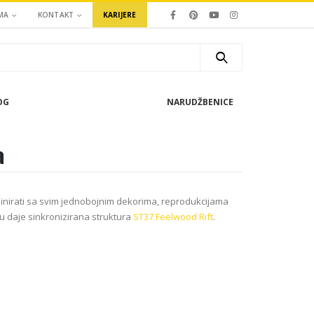
MA
KONTAKT
KARIJERE
OG
NARUDŽBENICE
a
nirati sa svim jednobojnim dekorima, reprodukcijama
u daje sinkronizirana struktura
ST37 Feelwood Rift
.