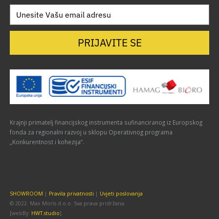
PRIJAVITE SE
Krajnji primatelj financijskog instrumenta sufinanciranog iz Europskog
fonda za regionalni razvoj u sklopu Operativnog programa
„Konkurentnost i kohezija“.
SHOWROOM
|
Pravila privatnosti
|
Uvjeti poslovanja
© 2022. Max Moris d.o.o. Sva prava pridržana.
[webBy:
HWT.studio
]