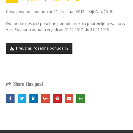
Kako odabrati pravi
format podnih daski?
EGGER Dekorativna
Nova posebna ponuda br.12, prosinac 2017. – siječanj 2018.
15/01/2025
kolekcija 26+
13/07/2026
Odaberite nešto iz posebne ponude artikala pripremljene samo za
Podloge za EGGER
Vas. Posebna ponuda vrijedi od 01.12.2017. do 31.01.2018.
podove
Inspiracija bez granica:
15/01/2025
Pogledajte kako Lamello
spaja i najzahtjevnije
Preuzmi: Posebna ponuda 12
kutove
12/05/2026
Share this post