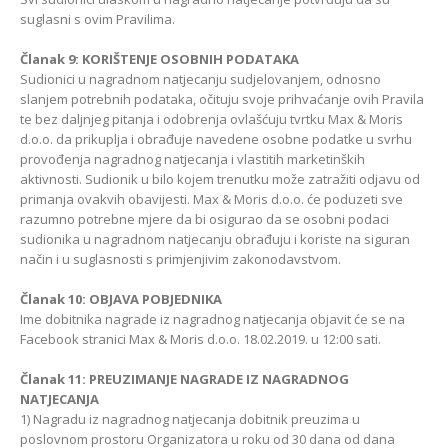
suglasni s ovim Pravilima.
Članak 9: KORIŠTENJE OSOBNIH PODATAKA
Sudionici u nagradnom natjecanju sudjelovanjem, odnosno
slanjem potrebnih podataka, očituju svoje prihvaćanje ovih Pravila
te bez daljnjeg pitanja i odobrenja ovlašćuju tvrtku Max & Moris
d.o.o. da prikuplja i obrađuje navedene osobne podatke u svrhu
provođenja nagradnog natjecanja i vlastitih marketinških
aktivnosti. Sudionik u bilo kojem trenutku može zatražiti odjavu od
primanja ovakvih obavijesti. Max & Moris d.o.o. će poduzeti sve
razumno potrebne mjere da bi osigurao da se osobni podaci
sudionika u nagradnom natjecanju obrađuju i koriste na siguran
način i u suglasnosti s primjenjivim zakonodavstvom.
Članak 10: OBJAVA POBJEDNIKA
Ime dobitnika nagrade iz nagradnog natjecanja objavit će se na
Facebook stranici Max & Moris d.o.o. 18.02.2019. u 12:00 sati.
Članak 11: PREUZIMANJE NAGRADE IZ NAGRADNOG
NATJECANJA
1) Nagradu iz nagradnog natjecanja dobitnik preuzima u
poslovnom prostoru Organizatora u roku od 30 dana od dana