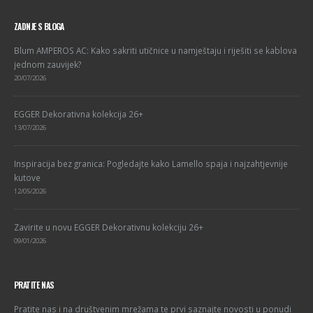
ZADNJE S BLOGA
Blum AMPEROS AC: Kako sakriti utičnice u namještaju i riješiti se kablova
jednom zauvijek?
20/07/2026
EGGER Dekorativna kolekcija 26+
13/07/2026
Inspiracija bez granica: Pogledajte kako Lamello spaja i najzahtjevnije
kutove
12/05/2026
Zavirite u novu EGGER Dekorativnu kolekciju 26+
09/01/2026
PRATITE NAS
Pratite nas i na društvenim mrežama te prvi saznajte novosti u ponudi