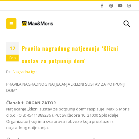
Pravila nagradnog natjecanja ‘Klizni
12
Feb
sustav za potpuniji dom’
Nagradna igra
PRAVILA NAGRADNOG NATJECANJA „KLIZNI SUSTAV ZA POTPUNIJI
DOM“
Članak 1: ORGANIZATOR
Natjecanje „klizni sustav za potpuniji dom“ raspisuje: Max & Moris
Blum AMPEROS AC: Kako
Zavirite u novu EGGER
sakriti utičnice u
Dekorativnu kolekciju
d.o.o. (OIB: 45411389236 ), Put Sv.Ižidora 10, 21000 Split (dalje:
namještaju i riješiti se
26+
Organizator) koji ima sva prava i obveze koja proizlaze iz
kablova jednom
09/01/2026
nagradnog natjecanja.
zauvijek?
za
20/07/2026
20