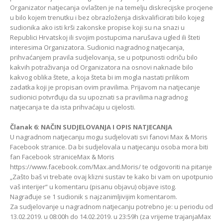
Organizator natjecanja ovlašten je na temelju diskrecijske procjene
u bilo kojem trenutku i bez obrazloženja diskvalificirati bilo kojeg
sudionika ako isti krši zakonske propise koji su na snazi u
Republici Hrvatskoj ili svojim postupcima narušava ugled ili šteti
interesima Organizatora. Sudionici nagradnog natjecanja,
prihvaćanjem pravila sudjelovanja, se u potpunosti odriču bilo
kakvih potraživanja od Organizatora na osnovi naknade bilo
kakvog oblika štete, a koja šteta bi im mogla nastati prilikom
zadatka koji je propisan ovim pravilima. Prijavom na natjecanje
sudionici potvrđuju da su upoznati sa pravilima nagradnog
natjecanja te da ista prihvaćaju u cijelosti.
Članak 6: NAČIN SUDJELOVANJA I OPIS NATJECANJA
U nagradnom natjecanju mogu sudjelovati svi fanovi Max & Moris
Facebook stranice. Da bi sudjelovala u natjecanju osoba mora biti
fan Facebook straniceMax & Moris
https://www.facebook.com/Max.and.Moris/ te odgovoriti na pitanje
„Zašto baš vi trebate ovaj klizni sustav te kako bi vam on upotpunio
vaš interijer“ u komentaru (pisanu objavu) objave istog.
Nagrađuje se 1 sudionik s najzanimljivijim komentarom.
Za sudjelovanje u nagradnom natjecanju potrebno je: u periodu od
13.02.2019. u 08:00h do 14.02.2019. u 23:59h (za vrijeme trajanjaMax