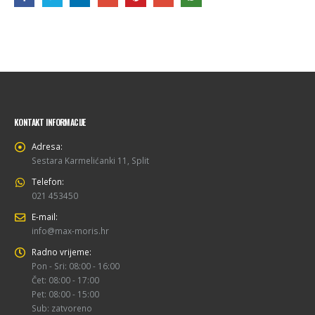
KONTAKT INFORMACIJE
Adresa:
Sestara Karmelićanki 11, Split
Telefon:
021 453450
E-mail:
info@max-moris.hr
Radno vrijeme:
Pon - Sri: 08:00 - 16:00
Čet: 08:00 - 17:00
Pet: 08:00 - 15:00
Sub: zatvoreno