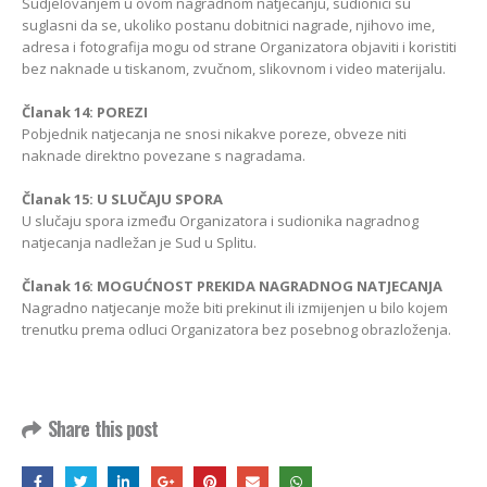
Sudjelovanjem u ovom nagradnom natjecanju, sudionici su
suglasni da se, ukoliko postanu dobitnici nagrade, njihovo ime,
adresa i fotografija mogu od strane Organizatora objaviti i koristiti
bez naknade u tiskanom, zvučnom, slikovnom i video materijalu.
Članak 14: POREZI
Pobjednik natjecanja ne snosi nikakve poreze, obveze niti
naknade direktno povezane s nagradama.
Članak 15: U SLUČAJU SPORA
U slučaju spora između Organizatora i sudionika nagradnog
natjecanja nadležan je Sud u Splitu.
Članak 16: MOGUĆNOST PREKIDA NAGRADNOG NATJECANJA
Nagradno natjecanje može biti prekinut ili izmijenjen u bilo kojem
trenutku prema odluci Organizatora bez posebnog obrazloženja.
Share this post