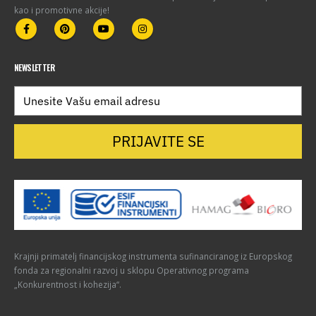
kao i promotivne akcije!
NEWSLETTER
PRIJAVITE SE
Krajnji primatelj financijskog instrumenta sufinanciranog iz Europskog
fonda za regionalni razvoj u sklopu Operativnog programa
„Konkurentnost i kohezija“.