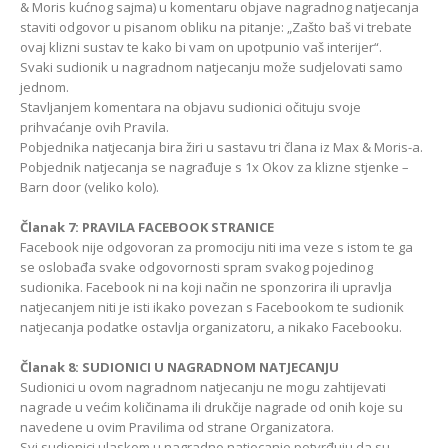
& Moris kućnog sajma) u komentaru objave nagradnog natjecanja
staviti odgovor u pisanom obliku na pitanje: „Zašto baš vi trebate
ovaj klizni sustav te kako bi vam on upotpunio vaš interijer“.
Svaki sudionik u nagradnom natjecanju može sudjelovati samo
jednom.
Stavljanjem komentara na objavu sudionici očituju svoje
prihvaćanje ovih Pravila.
Pobjednika natjecanja bira žiri u sastavu tri člana iz Max & Moris-a.
Pobjednik natjecanja se nagrađuje s 1x Okov za klizne stjenke –
Barn door (veliko kolo).
Članak 7: PRAVILA FACEBOOK STRANICE
Facebook nije odgovoran za promociju niti ima veze s istom te ga
se oslobađa svake odgovornosti spram svakog pojedinog
sudionika. Facebook ni na koji način ne sponzorira ili upravlja
natjecanjem niti je isti ikako povezan s Facebookom te sudionik
natjecanja podatke ostavlja organizatoru, a nikako Facebooku.
Članak 8: SUDIONICI U NAGRADNOM NATJECANJU
Sudionici u ovom nagradnom natjecanju ne mogu zahtijevati
nagrade u većim količinama ili drukčije nagrade od onih koje su
navedene u ovim Pravilima od strane Organizatora.
Svi sudionici ulaskom u nagradno natjecanje potvrđuju da su