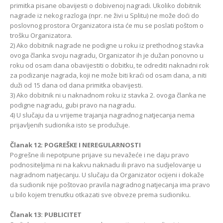
primitka pisane obavijesti o dobivenoj nagradi. Ukoliko dobitnik
nagrade iz nekog razloga (npr. ne živi u Splitu) ne može doći do
poslovnog prostora Organizatora ista će mu se poslati poštom o
trošku Organizatora.
2) Ako dobitnik nagrade ne podigne u roku iz prethodnog stavka
ovoga članka svoju nagradu, Organizator ih je dužan ponovno u
roku od osam dana obavijestiti o dobitku, te odrediti naknadni rok
za podizanje nagrada, koji ne može biti kraći od osam dana, a niti
duži od 15 dana od dana primitka obavijesti.
3) Ako dobitnik ni u naknadnom roku iz stavka 2. ovoga članka ne
podigne nagradu, gubi pravo na nagradu.
4) U slučaju da u vrijeme trajanja nagradnog natjecanja nema
prijavljenih sudionika isto se produžuje.
Članak 12: POGREŠKE I NEREGULARNOSTI
Pogrešne ili nepotpune prijave su nevažeće i ne daju pravo
podnositeljima ni na kakvu naknadu ili pravo na sudjelovanje u
nagradnom natjecanju. U slučaju da Organizator ocijeni i dokaže
da sudionik nije poštovao pravila nagradnog natjecanja ima pravo
u bilo kojem trenutku otkazati sve obveze prema sudioniku.
Članak 13: PUBLICITET