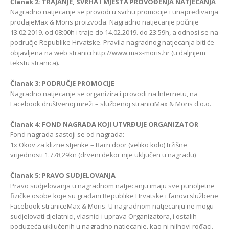
Članak 2: TRAJANJE, SVRHA I MJESTA PROVOĐENJA NATJECANJA
Kako odabrati pravi
format podnih daski?
Nagradno natjecanje se provodi u svrhu promocije i unapređivanja
EGGER Dekorativna
15/01/2025
prodajeMax & Moris proizvoda. Nagradno natjecanje počinje
kolekcija 26+
13.02.2019. od 08:00h i traje do 14.02.2019. do 23:59h, a odnosi se na
13/07/2026
područje Republike Hrvatske. Pravila nagradnog natjecanja biti će
Podloge za EGGER
objavljena na web stranici http://www.max-moris.hr (u daljnjem
podove
Inspiracija bez granica:
tekstu stranica).
15/01/2025
Pogledajte kako Lamello
spaja i najzahtjevnije
Članak 3: PODRUČJE PROMOCIJE
kutove
Nagradno natjecanje se organizira i provodi na Internetu, na
12/05/2026
12
Facebook društvenoj mreži – službenoj straniciMax & Moris d.o.o.
Članak 4: FOND NAGRADA KOJI UTVRĐUJE ORGANIZATOR
Fond nagrada sastoji se od nagrada:
1x Okov za klizne stjenke – Barn door (veliko kolo) tržišne
vrijednosti 1.778,29kn (drveni dekor nije uključen u nagradu)
Članak 5: PRAVO SUDJELOVANJA
Pravo sudjelovanja u nagradnom natjecanju imaju sve punoljetne
fizičke osobe koje su građani Republike Hrvatske i fanovi službene
Facebook straniceMax & Moris. U nagradnom natjecanju ne mogu
sudjelovati djelatnici, vlasnici i uprava Organizatora, i ostalih
poduzeća uključenih u nagradno natjecanje, kao ni njihovi rođaci.