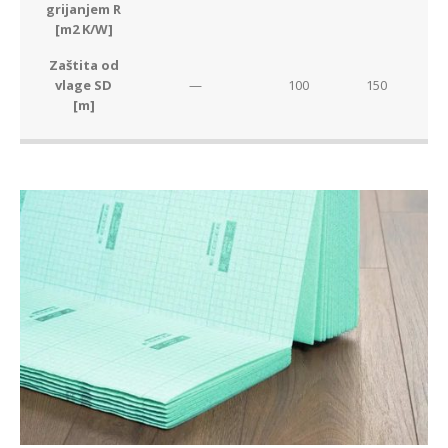
grijanjem R
[m2 K/W]
Zaštita od
vlage SD
—
100
150
[m]