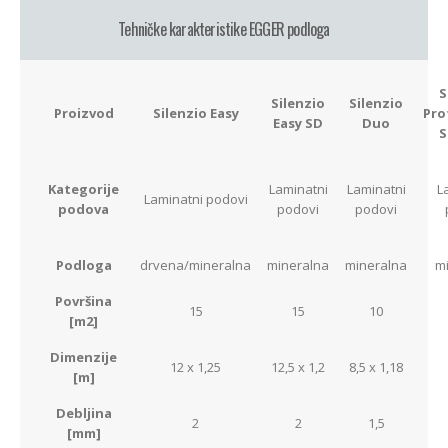
Tehničke karakteristike EGGER podloga
S
Silenzio
Silenzio
Proizvod
Silenzio Easy
Pro
Easy SD
Duo
S
Kategorije
Laminatni
Laminatni
L
Laminatni podovi
podova
podovi
podovi
Podloga
drvena/mineralna
mineralna
mineralna
m
Površina
15
15
10
[m2]
Dimenzije
12 x 1,25
12,5 x 1,2
8,5 x 1,18
[m]
Debljina
2
2
1,5
[mm]