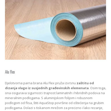
Alu Flex
Djelotvorna parna brana Alu Flex pruža izvrsnu
zaštitu od
dizanja vlage iz susjednih građevinskih elemenata
. Osim toga,
ona osigurava sigurnost i trajnost laminatnih i hibridnih podova na
mineralnim podlogama. S aluminijskom folijom i robusnom
podlogom od flisa, štiti AquaStop površine od oštećenja na grubim
podlogama. Dolazi s tiskanom mrežom za precizno i lako rezanje,