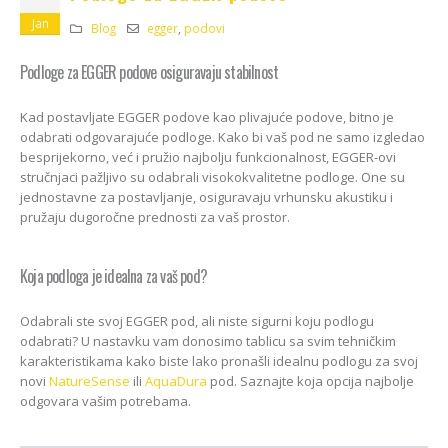
Kako odabrati pravi
format podnih daski?
Jan
Blog
egger
,
podovi
EGGER Dekorativna
15/01/2025
kolekcija 26+
Podloge za EGGER podove osiguravaju stabilnost
13/07/2026
Podloge za EGGER
podove
Kad postavljate EGGER podove kao plivajuće podove, bitno je
ca:
Inspiracija bez granica
15/01/2025
ello
Pogledajte kako Lame
odabrati odgovarajuće podloge. Kako bi vaš pod ne samo izgledao
e
spaja i najzahtjevnije
besprijekorno, već i pružio najbolju funkcionalnost, EGGER-ovi
kutove
stručnjaci pažljivo su odabrali visokokvalitetne podloge. One su
12/05/2026
jednostavne za postavljanje, osiguravaju vrhunsku akustiku i
pružaju dugoročne prednosti za vaš prostor.
Koja podloga je idealna za vaš pod?
Odabrali ste svoj EGGER pod, ali niste sigurni koju podlogu
odabrati? U nastavku vam donosimo tablicu sa svim tehničkim
karakteristikama kako biste lako pronašli idealnu podlogu za svoj
novi
NatureSense
ili
AquaDura
pod. Saznajte koja opcija najbolje
odgovara vašim potrebama.