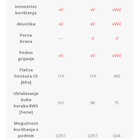
Intenzitet
√√
√√
√√√√
korištenja
Akustika
√√
√√
√√√√
Parna
—
√
√
brana
Podno
√√
√√
√√√√
grijanje
Tlačna
čvrstoća CS
110
110
400
[kPa]
Ublažavanje
buke
101
98
75
koraka RWS
[Sone]
Mogućnost
korištenja s
podnim
0,057
0,057
0,04