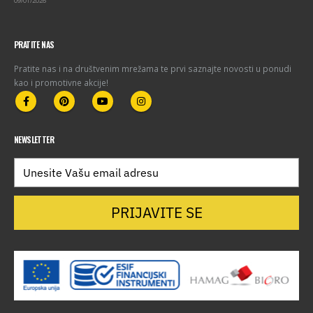
09/01/2026
PRATITE NAS
Pratite nas i na društvenim mrežama te prvi saznajte novosti u ponudi
kao i promotivne akcije!
NEWSLETTER
PRIJAVITE SE