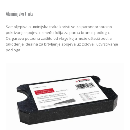
Aluminijska traka
Samoljepiva aluminijska traka koristi se za paronepropusno
pokrivanje spojeva između folija za parnu branu i podloga.
Osigurava potpunu zaštitu od vlage koja može oštetiti pod, a
također je idealna za brtvljenje spojeva uz zidove i učvršćivanje
podloga.