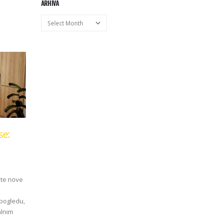
se:
jte nove
pogledu,
alnim