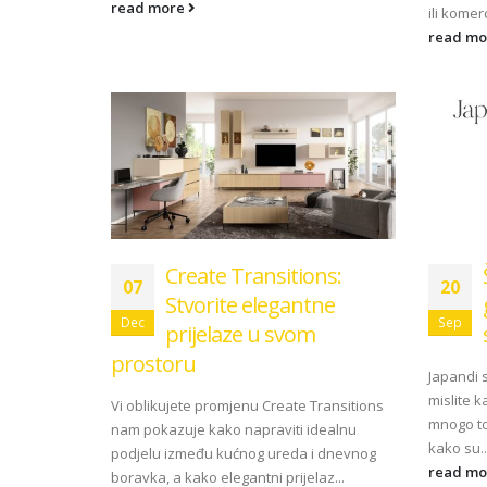
read more
ili komerc
read m
Create Transitions:
07
20
Stvorite elegantne
Dec
Sep
prijelaze u svom
prostoru
Japandi s
mislite 
Vi oblikujete promjenu Create Transitions
mnogo to
nam pokazuje kako napraviti idealnu
kako su..
podjelu između kućnog ureda i dnevnog
read m
boravka, a kako elegantni prijelaz...