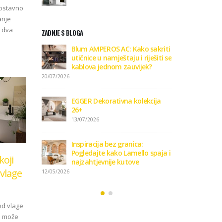
nostavno
anje
 dva
ZADNJE S BLOGA
Kako sakriti
Zavirite u novu EGGER
Blum A
u i riješiti se
Dekorativnu kolekciju 26+
utičnic
uvijek?
kablov
09/01/2026
20/07/2026
Kako odabrati pravi format
 kolekcija
podnih daski?
EGGER 
26+
15/01/2025
13/07/2
Podloge za EGGER podove
nica:
Inspir
15/01/2025
mello spaja i
Pogled
koji
ove
najzah
vlage
12/05/2026
ARHIVA
od vlage
 i može
Arhiva