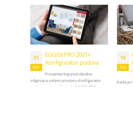
EGGER PRO 2021+
31
10
Konfigurator podova
Mar
Feb
Provjerite koji pod idealno
odgovara vašem prostoru Konfigurator
Kada je r
podova vam pruža cijelu EGGER PRO
Vaš pod. 
kolekciju 2021+ na dohvat ruke. Ovaj alat...
stil uređe
read more
read m