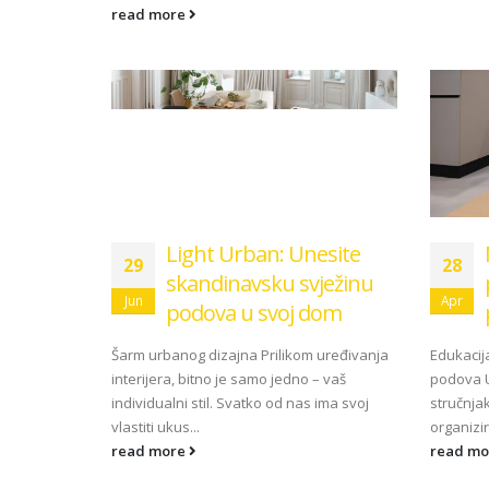
read more
Light Urban: Unesite
29
28
skandinavsku svježinu
Jun
Apr
podova u svoj dom
Šarm urbanog dizajna Prilikom uređivanja
Edukacij
interijera, bitno je samo jedno – vaš
podova U
individualni stil. Svatko od nas ima svoj
stručnja
vlastiti ukus...
organizir
read more
read m