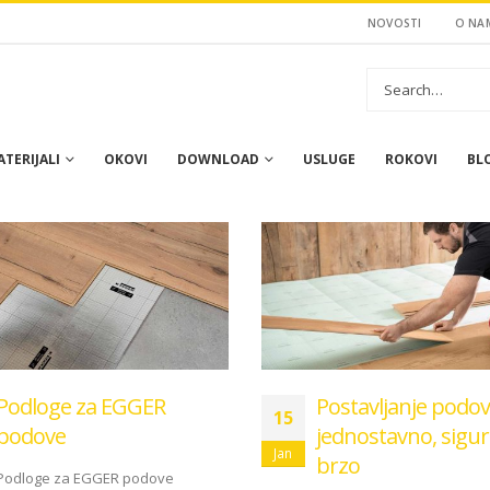
NOVOSTI
O NA
TERIJALI
OKOVI
DOWNLOAD
USLUGE
ROKOVI
BL
Podloge za EGGER
Postavljanje podov
15
podove
jednostavno, sigur
Jan
brzo
Podloge za EGGER podove