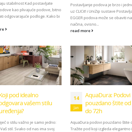
aju stabilnost Kad postavljate
Postavljanje podova je brzo i jed
dove kao plivajuće podove, bitno
uz CLICit! i UniZip sustave Postavlj
ati odgovarajuće podloge. Kako bi
EGGER podova može se obaviti na
načina, ovisno...
i
Zavirite u novu EGGER
Blum AMPEROS AC: 
ore
read more
se
Dekorativnu kolekciju 26+
utičnice u namještaj
kablova jednom za
09/01/2026
20/07/2026
Kako odabrati pravi format
podnih daski?
EGGER Dekorativna
26+
15/01/2025
13/07/2026
Podloge za EGGER podove
Inspiracija bez gra
15/01/2025
i
Pogledajte kako La
Koji pod idealno
AquaDura: Podovi 
najzahtjevnije kut
14
odgovara vašem stilu
pouzdano štite od 
12/05/2026
Jan
uređenja?
do 72h
iječ o stilu važno je samo jedno:
AquaDura podovi pouzdano štite 
 Vaš stil. Svako od nas ima svoj
Tražite pod koji izgleda elegantno