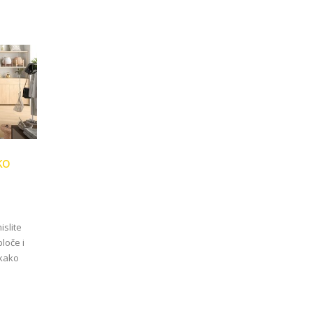
ko
islite
loče i
 kako