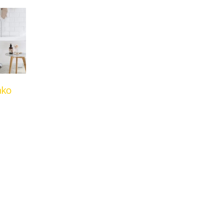
ako
mbeni i
oživljava
blike i