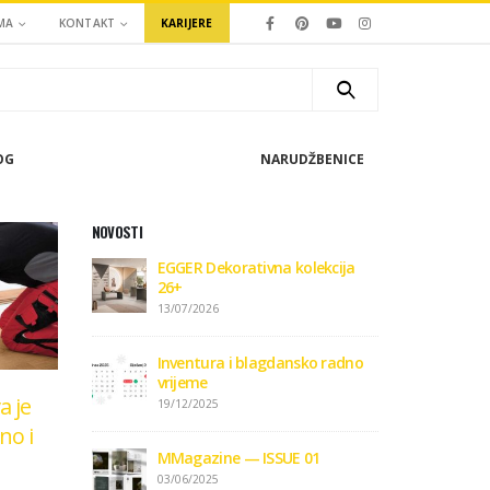
MA
KONTAKT
KARIJERE
OG
NARUDŽBENICE
NOVOSTI
EGGER Dekorativna kolekcija
26+
13/07/2026
Inventura i blagdansko radno
vrijeme
a je
19/12/2025
no i
MMagazine — ISSUE 01
03/06/2025