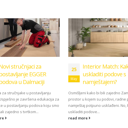
Novi stručnjaci za
Interior Match: Ka
25
postavljanje EGGER
uskladiti podove s
May
podova u Dalmaciji
namještajem?
a za stručnjake u postavljanju
Osmišljeni kako bi bili zajedno Zam
spješno je završena edukacija za
prostor u kojem su podovi, radne p
ke u postavljanju podova koju smo
namještaj potpuno usklađeni. No,
ali zajedno s tvrtkom...
uskladiti podove...
ore
read more