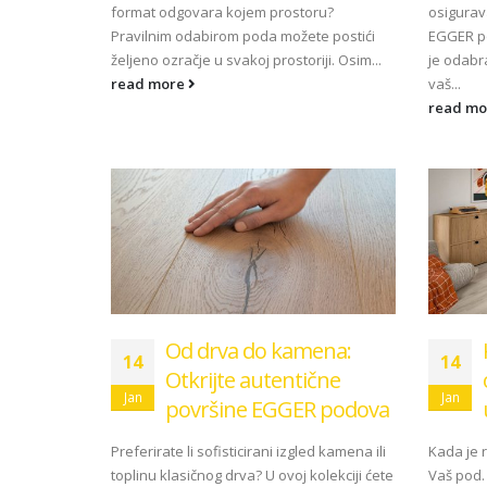
format odgovara kojem prostoru?
osigurav
Pravilnim odabirom poda možete postići
EGGER po
željeno ozračje u svakoj prostoriji. Osim...
je odabr
read more
vaš...
Blum AMPEROS AC: Kako sakrit
read m
utičnice u namještaju i riješiti 
kablova jednom zauvijek?
20/07/2026
EGGER Dekorativna kolekcija
26+
13/07/2026
Inspiracija bez granica:
Pogledajte kako Lamello spaja 
Od drva do kamena:
najzahtjevnije kutove
14
14
Otkrijte autentične
12/05/2026
Jan
Jan
površine EGGER podova
Preferirate li sofisticirani izgled kamena ili
Kada je r
toplinu klasičnog drva? U ovoj kolekciji ćete
Vaš pod.