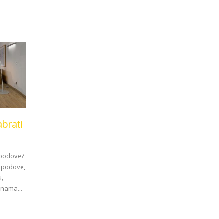
abrati
 podove?
a podove,
u,
enama...