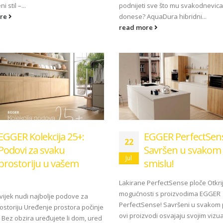
i stil –...
podnijeti sve što mu svakodnevica
ore
donese? AquaDura hibridni...
read more
EGGER Kolekcija 25+:
EGGER PerfectSen
22
Podovi za svaku
Savršen u svakom
Jul
prostoriju u vašem
smislu!
Lakirane PerfectSense ploče Otkri
mogućnosti s proizvodima EGGER
ijek nudi najbolje podove za
PerfectSense! Savršeni u svakom 
ostoriju Uređenje prostora počinje
ovi proizvodi osvajaju svojim vizu
 Bez obzira uređujete li dom, ured