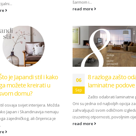
šarmom i...
ijalni...
read more
ore
Što je Japandi stil i kako
8 razloga zašto od
06
ga možete kreirati u
laminatne podove
Sep
svom domu?
Zašto odabrati laminatne
Oni su jedna od najboljih opcija z
til osvaja svijet interijera. Možda
zahvaljujući svom odličnom izgled
kako Japan i Skandinavija nemaju
izuzetnoj otpornosti, povoljnim cij
ga zajedničkog, ali činjenica je
read more
.
ore