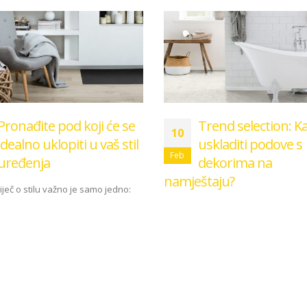
Pronađite pod koji će se
Trend selection: K
10
idealno uklopiti u vaš stil
uskladiti podove s
Feb
uređenja
dekorima na
namještaju?
iječ o stilu važno je samo jedno:
Vaš stil. Svatko od nas ima svoj
Trend Selection. Nadahnjujući sta
nja interijera....
radni svijetovi Prostor se stvara i 
ore
kroz pojedinačne naglaske,
visokokvalitetne dekore, skladne o
boje....
read more