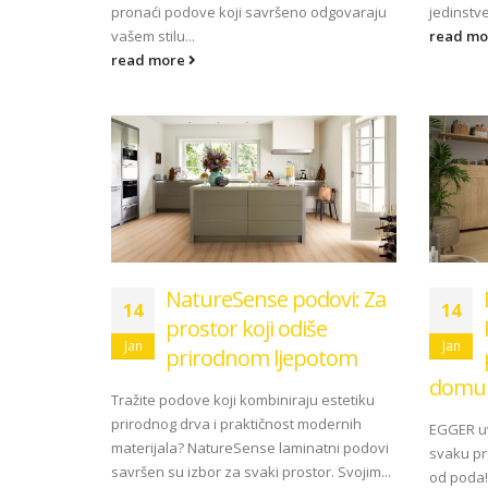
pronaći podove koji savršeno odgovaraju
jedinstven
vašem stilu...
read m
read more
NatureSense podovi: Za
14
14
prostor koji odiše
Jan
Jan
prirodnom ljepotom
domu
Tražite podove koji kombiniraju estetiku
prirodnog drva i praktičnost modernih
EGGER uv
materijala? NatureSense laminatni podovi
svaku pr
savršen su izbor za svaki prostor. Svojim...
od poda!