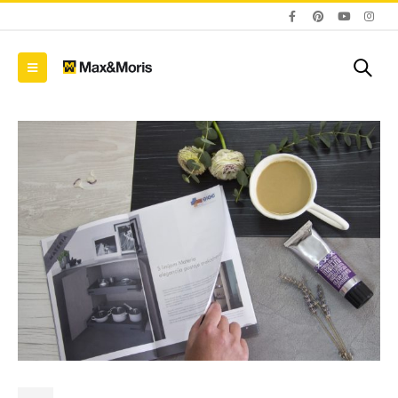
Blum AMPEROS AC: Kako
Zavirite u novu EGGER
sakriti utičnice u
Dekorativnu kolekciju
namještaju i riješiti se
26+
kablova jednom
09/01/2026
zauvijek?
20/07/2026