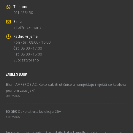
Telefon:
021 453450
E-mail:
info@max-moris.hr
Radno vrijeme:
Pon - Sri: 08:00 - 16:00
Čet: 08:00 - 17:00
Pet: 08:00 - 15:00
Sub: zatvoreno
ZADNJE S BLOGA
Blum AMPEROS AC: Kako sakriti utičnice u namještaju i riješiti se kablova
jednom zauvijek?
20/07/2026
EGGER Dekorativna kolekcija 26+
13/07/2026
Inspiracija bez granica: Pogledajte kako Lamello spaja i najzahtjevnije