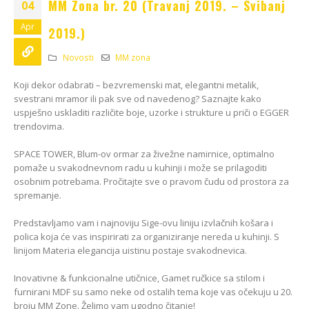
MM Zona br. 20 (Travanj 2019. – Svibanj
Kako odabrati pravi
04
format podnih daski?
EGGER Dekorativna
Apr
15/01/2025
2019.)
kolekcija 26+
13/07/2026
Novosti
MM zona
Podloge za EGGER
podove
Inspiracija bez granica:
Koji dekor odabrati – bezvremenski mat, elegantni metalik,
15/01/2025
Pogledajte kako Lamello
svestrani mramor ili pak sve od navedenog? Saznajte kako
spaja i najzahtjevnije
uspješno uskladiti različite boje, uzorke i strukture u priči o EGGER
kutove
trendovima.
12/05/2026
SPACE TOWER, Blum-ov ormar za živežne namirnice, optimalno
pomaže u svakodnevnom radu u kuhinji i može se prilagoditi
osobnim potrebama. Pročitajte sve o pravom čudu od prostora za
spremanje.
Predstavljamo vam i najnoviju Sige-ovu liniju izvlačnih košara i
polica koja će vas inspirirati za organiziranje nereda u kuhinji. S
linijom Materia elegancija uistinu postaje svakodnevica.
Inovativne & funkcionalne utičnice, Gamet ručkice sa stilom i
furnirani MDF su samo neke od ostalih tema koje vas očekuju u 20.
broju MM Zone. Želimo vam ugodno čitanje!