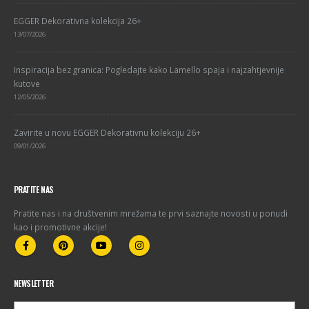
EGGER Dekorativna kolekcija 26+
13/07/2026
Inspiracija bez granica: Pogledajte kako Lamello spaja i najzahtjevnije
kutove
12/05/2026
Zavirite u novu EGGER Dekorativnu kolekciju 26+
09/01/2026
PRATITE NAS
Pratite nas i na društvenim mrežama te prvi saznajte novosti u ponudi
kao i promotivne akcije!
NEWSLETTER