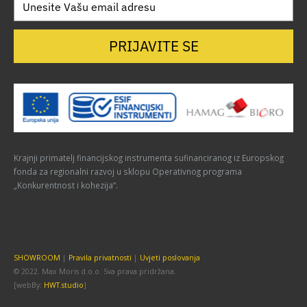
PRIJAVITE SE
Krajnji primatelj financijskog instrumenta sufinanciranog iz Europskog
fonda za regionalni razvoj u sklopu Operativnog programa
„Konkurentnost i kohezija“.
SHOWROOM
|
Pravila privatnosti
|
Uvjeti poslovanja
© 2022. Max Moris d.o.o. Sva prava pridržana.
[webBy:
HWT.studio
]