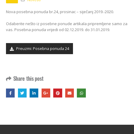
Kako odabrati pravi
format podnih daski?
EGGER Dekorativna
Nova posebna ponuda br.24, prosinac – siječanj 2019.-2020.
15/01/2025
kolekcija 26+
13/07/2026
Odaberite nešto iz posebne ponude artikala pripremljene samo za
Podloge za EGGER
vas. Posebna ponuda vrijedi od 02.12.2019. do 31.01.2019.
podove
Inspiracija bez granica:
15/01/2025
Pogledajte kako Lamello
spaja i najzahtjevnije
Preuzmi: Posebna ponuda 24
kutove
12/05/2026
Share this post