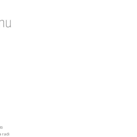
ti
a radi