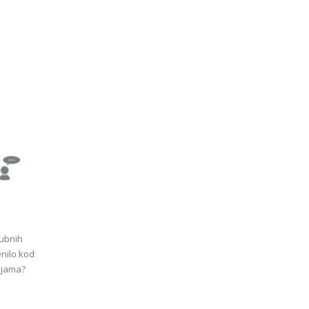
rubnih
enilo kod
zijama?