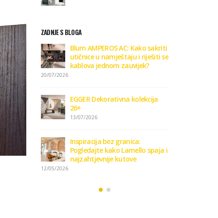
ZADNJE S BLOGA
Kako sakriti
Zavirite u novu EGGER
Blum A
u i riješiti se
Dekorativnu kolekciju 26+
utičnic
uvijek?
kablov
09/01/2026
20/07/2026
Kako odabrati pravi format
 kolekcija
podnih daski?
EGGER 
26+
15/01/2025
13/07/2
Podloge za EGGER podove
nica:
Inspir
15/01/2025
mello spaja i
Pogled
ove
najzah
12/05/2026
ARHIVA
Arhiva