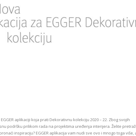
GGER aplikaciji koja prati Dekorativnu kolekciju 2020 – 22. Zbog svojih
nu podršku prilikom rada na projektima uređenja interijera. Želite pretraži
 pronaći inspiraciju? EGGER aplikacija vam nudi sve ovo i mnogo toga više, 