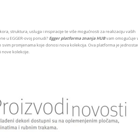
ora, struktura, usluga i inspiracije te više mogućnosti za realizaciju vaših
mjene u EGGER-ovoj ponudi?
Egger platforma znanja HUB
vam omogućuje v
e svim promjenama koje donosi nova kolekcija. Ova platforma je jednosta
i nove kolekcije.