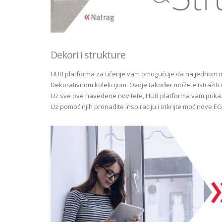
Dekori i strukture
HUB platforma za učenje vam omogućuje da na jednom m
Dekorativnom kolekcijom. Ovdje također možete istražiti 
Uz sve ove navedene novitete, HUB platforma vam prika
Uz pomoć njih pronađite inspiraciju i otkrijte moć nove E