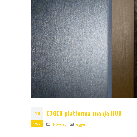
Blum AMPEROS AC: Kako sakrit
utičnice u namještaju i riješiti 
kablova jednom zauvijek?
20/07/2026
EGGER Dekorativna kolekcija
26+
13/07/2026
Inspiracija bez granica:
Pogledajte kako Lamello spaja 
najzahtjevnije kutove
12/05/2026
EGGER platforma znanja HUB
18
Feb
Novosti
egger