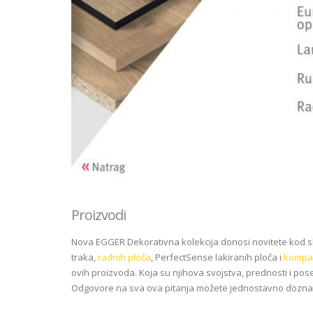
Proizvodi
Nova EGGER Dekorativna kolekcija donosi novitete kod s
traka,
radnih ploča
, PerfectSense lakiranih ploča i
kompak
ovih proizvoda. Koja su njihova svojstva, prednosti i pos
Odgovore na sva ova pitanja možete jednostavno doznati