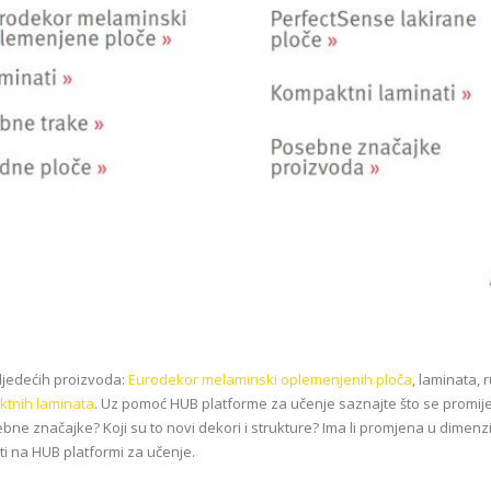
ljedećih proizvoda:
Eurodekor melaminski oplemenjenih ploča
, laminata, 
tnih laminata
. Uz pomoć HUB platforme za učenje saznajte što se promij
ebne značajke? Koji su to novi dekori i strukture? Ima li promjena u dimen
 na HUB platformi za učenje.