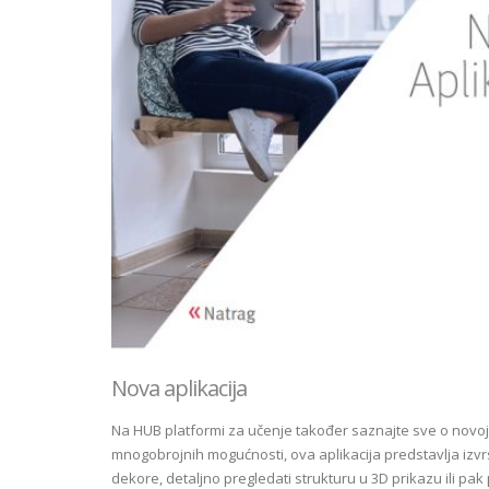
Nova aplikacija
Na HUB platformi za učenje također saznajte sve o novoj E
mnogobrojnih mogućnosti, ova aplikacija predstavlja izvrs
dekore, detaljno pregledati strukturu u 3D prikazu ili pak