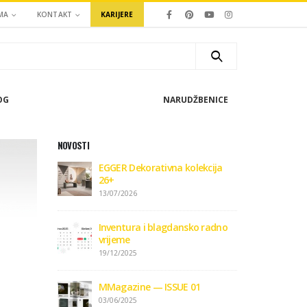
MA
KONTAKT
KARIJERE
OG
NARUDŽBENICE
NOVOSTI
EGGER Dekorativna kolekcija
26+
13/07/2026
Inventura i blagdansko radno
vrijeme
19/12/2025
MMagazine — ISSUE 01
03/06/2025