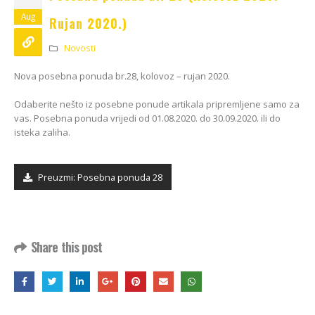
Kako odabrati pravi
format podnih daski?
Aug
Rujan 2020.)
EGGER Dekorativna
15/01/2025
kolekcija 26+
Novosti
13/07/2026
Podloge za EGGER
podove
Nova posebna ponuda br.28, kolovoz – rujan 2020.
Inspiracija bez granica:
15/01/2025
Pogledajte kako Lamello
Odaberite nešto iz posebne ponude artikala pripremljene samo za
spaja i najzahtjevnije
vas. Posebna ponuda vrijedi od 01.08.2020. do 30.09.2020. ili do
kutove
isteka zaliha.
12/05/2026
Preuzmi: Posebna ponuda 28
Share this post