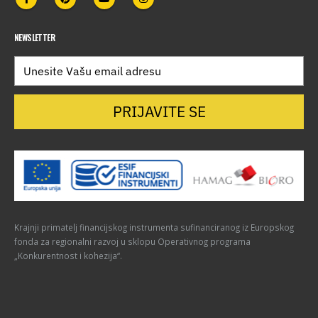
NEWSLETTER
PRIJAVITE SE
Krajnji primatelj financijskog instrumenta sufinanciranog iz Europskog
fonda za regionalni razvoj u sklopu Operativnog programa
„Konkurentnost i kohezija“.