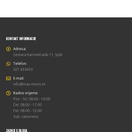
KONTAKT INFORMACIJE
Adresa:
Sestara Karmelićanki 11, Split
Telefon:
021 453450
E-mail:
info@max-moris.hr
Radno vrijeme:
Pon - Sri: 08:00 - 16:00
Čet: 08:00 - 17:00
Pet: 08:00 - 15:00
Sub: zatvoreno
ZADNJE S BLOGA