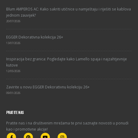
Blum AMPEROS AC: Kako sakriti utičnice u namještaju i riješiti se kablova
jednom zauvijek?
20/07/2026
EGGER Dekorativna kolekcija 26+
13/07/2026
Inspiracija bez granica: Pogledajte kako Lamello spaja i najzahtjevnije
kutove
12/05/2026
Zavirite u novu EGGER Dekorativnu kolekciju 26+
09/01/2026
PRATITE NAS
Pratite nas i na društvenim mrežama te prvi saznajte novosti u ponudi
kao i promotivne akcije!