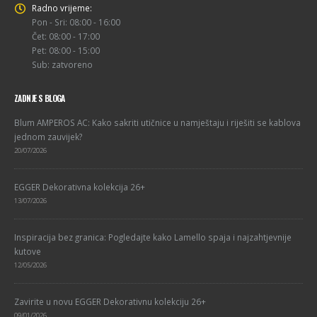
Radno vrijeme:
Pon - Sri: 08:00 - 16:00
Čet: 08:00 - 17:00
Pet: 08:00 - 15:00
Sub: zatvoreno
ZADNJE S BLOGA
Blum AMPEROS AC: Kako sakriti utičnice u namještaju i riješiti se kablova
jednom zauvijek?
20/07/2026
EGGER Dekorativna kolekcija 26+
13/07/2026
Inspiracija bez granica: Pogledajte kako Lamello spaja i najzahtjevnije
kutove
12/05/2026
Zavirite u novu EGGER Dekorativnu kolekciju 26+
09/01/2026