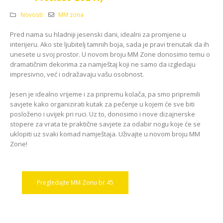
Kako odabrati pravi
format podnih daski?
Novosti
MM zona
EGGER Dekorativna
15/01/2025
kolekcija 26+
Pred nama su hladniji jesenski dani, idealni za promjene u
13/07/2026
Podloge za EGGER
interijeru. Ako ste ljubitelj tamnih boja, sada je pravi trenutak da ih
podove
unesete u svoj prostor. U novom broju MM Zone donosimo temu o
Inspiracija bez granica:
15/01/2025
dramatičnim dekorima za namještaj koji ne samo da izgledaju
Pogledajte kako Lamello
impresivno, već i odražavaju vašu osobnost.
spaja i najzahtjevnije
kutove
Jesen je idealno vrijeme i za pripremu kolača, pa smo pripremili
12/05/2026
savjete kako organizirati kutak za pečenje u kojem će sve biti
posloženo i uvijek pri ruci. Uz to, donosimo i nove dizajnerske
stopere za vrata te praktične savjete za odabir nogu koje će se
uklopiti uz svaki komad namještaja. Uživajte u novom broju MM
Zone!
Pregledajte MM Zonu br.45