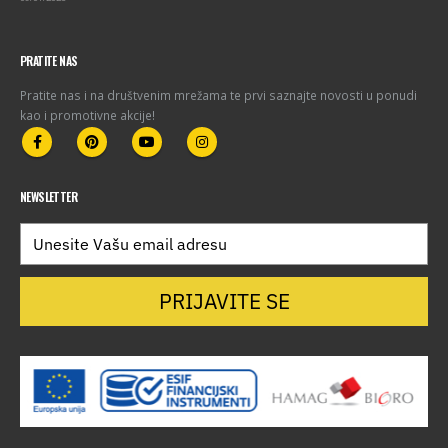
PRATITE NAS
Pratite nas i na društvenim mrežama te prvi saznajte novosti u ponudi
kao i promotivne akcije!
NEWSLETTER
PRIJAVITE SE