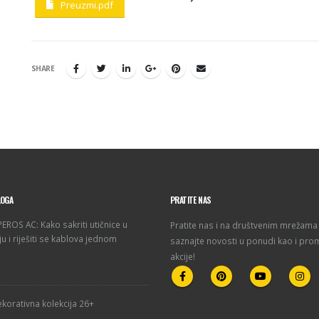
Preuzmi.pdf
SHARE
LOGA
PRATITE NAS
ROS AC: Kako sakriti utičnice u
Pratite nas i na društvenim mrežama 
u i riješiti se kablova jednom
saznajte novosti u ponudi kao i pro
akcije!
korativna kolekcija 26+