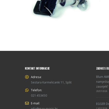
KONTAKT INFORMACIJE
ZADNJE S B
Blum AMPE
Adresa:
namještaj
Sestara Karmelićanki 11, Split
zauvijek?
Telefon:
20/07/2026
021 453450
E-mail:
EGGER De
info@max-moris.hr
13/07/2026