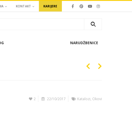
MA
KONTAKT
KARIJERE
OG
NARUDŽBENICE
2
22/10/2017
Katalozi
,
Okovi