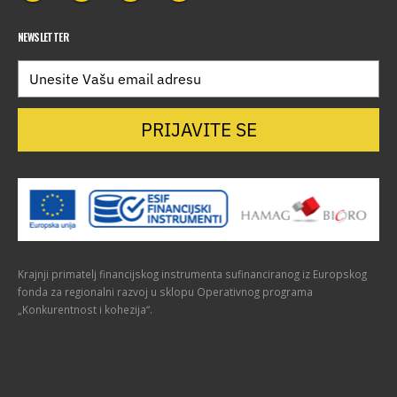
NEWSLETTER
PRIJAVITE SE
Krajnji primatelj financijskog instrumenta sufinanciranog iz Europskog
fonda za regionalni razvoj u sklopu Operativnog programa
„Konkurentnost i kohezija“.