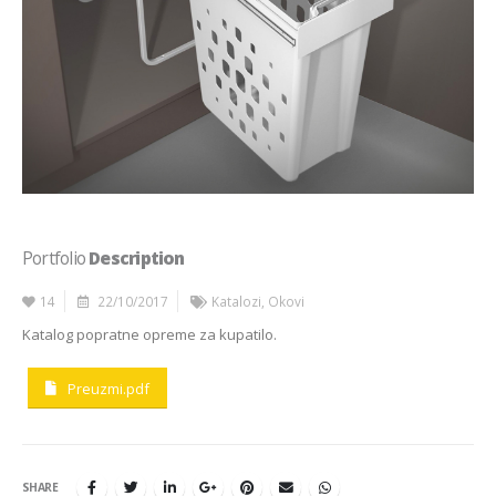
Portfolio
Description
14
22/10/2017
Katalozi
,
Okovi
Katalog popratne opreme za kupatilo.
Preuzmi.pdf
SHARE