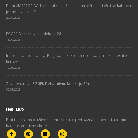
Blum AMPEROS AC: Kako sakriti utičnice u namještaju i riješiti se kablova
jednom zauvijek?
20/07/2026
EGGER Dekorativna kolekcija 26+
13/07/2026
Inspiracija bez granica: Pogledajte kako Lamello spaja i najzahtjevnije
kutove
12/05/2026
Zavirite u novu EGGER Dekorativnu kolekciju 26+
09/01/2026
PRATITE NAS
Pratite nas i na društvenim mrežama te prvi saznajte novosti u ponudi
kao i promotivne akcije!