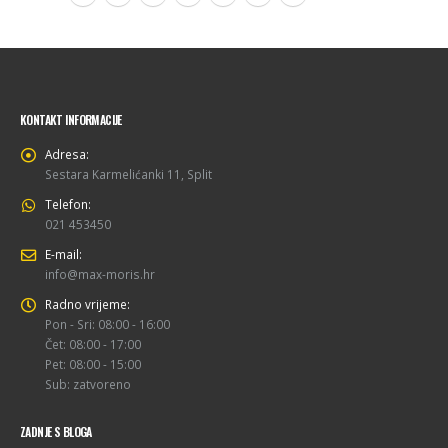
KONTAKT INFORMACIJE
Adresa:
Sestara Karmelićanki 11, Split
Telefon:
021 453450
E-mail:
info@max-moris.hr
Radno vrijeme:
Pon - Sri: 08:00 - 16:00
Čet: 08:00 - 17:00
Pet: 08:00 - 15:00
Sub: zatvoreno
ZADNJE S BLOGA