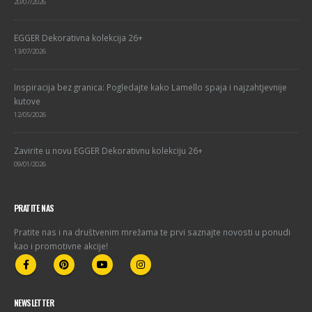
20/07/2026
EGGER Dekorativna kolekcija 26+
13/07/2026
Inspiracija bez granica: Pogledajte kako Lamello spaja i najzahtjevnije
kutove
12/05/2026
Zavirite u novu EGGER Dekorativnu kolekciju 26+
09/01/2026
PRATITE NAS
Pratite nas i na društvenim mrežama te prvi saznajte novosti u ponudi
kao i promotivne akcije!
NEWSLETTER