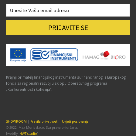
PRIJAVITE SE
Krajnji primatelj financijskog instrumenta sufinanciranog iz Europskog
fonda za regionalni razvoj u sklopu Operativnog programa
„Konkurentnost i kohezija“.
SHOWROOM
|
Pravila privatnosti
|
Uvjeti poslovanja
© 2022. Max Moris d.o.o. Sva prava pridržana.
[webBy:
HWT.studio
]