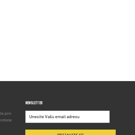
NEWSLETTER
te prvi
motivne