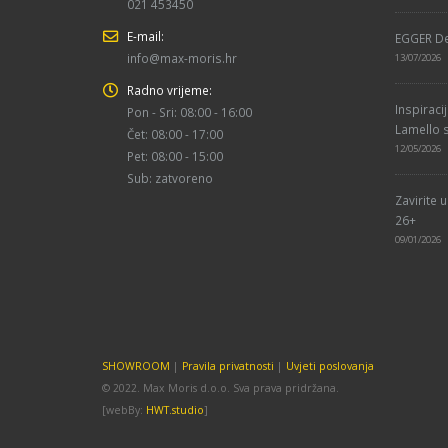
021 453450
E-mail:
EGGER De
info@max-moris.hr
13/07/2026
Radno vrijeme:
Inspiraci
Pon - Sri: 08:00 - 16:00
Lamello s
Čet: 08:00 - 17:00
12/05/2026
Pet: 08:00 - 15:00
Sub: zatvoreno
Zavirite 
26+
09/01/2026
SHOWROOM
|
Pravila privatnosti
|
Uvjeti poslovanja
© 2022. Max Moris d.o.o. Sva prava pridržana.
[webBy:
HWT.studio
]