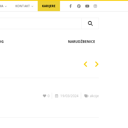
MA
KONTAKT
KARIJERE
OG
NARUDŽBENICE
0
19/03/2024
akcije