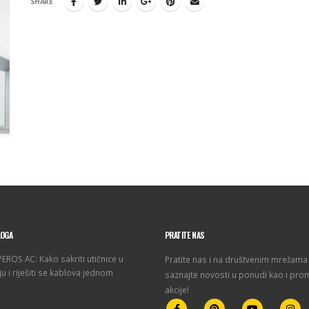
SHARE
LOGA
PRATITE NAS
ROS AC: Kako sakriti utičnice u
Pratite nas i na društvenim mrežama 
u i riješiti se kablova jednom
saznajte novosti u ponudi kao i pro
akcije!