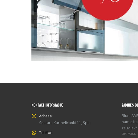
KONTAKT INFORMACIJE
ZADNJE S B
Blum AMPE
Adresa:
namještaj
Sestara Karmelićanki 11, Split
zauvijek?
Telefon:
20/07/2026