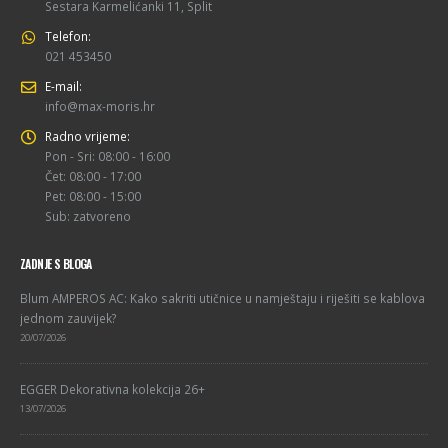
Sestara Karmelićanki 11, Split
Telefon:
021 453450
E-mail:
info@max-moris.hr
Radno vrijeme:
Pon - Sri: 08:00 - 16:00
Čet: 08:00 - 17:00
Pet: 08:00 - 15:00
Sub: zatvoreno
ZADNJE S BLOGA
Blum AMPEROS AC: Kako sakriti utičnice u namještaju i riješiti se kablova
jednom zauvijek?
20/07/2026
EGGER Dekorativna kolekcija 26+
13/07/2026