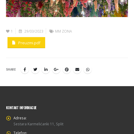
1
29/03/2023
MM ZONA
Preuzmi.pdf
SHARE
KONTAKT INFORMACIJE
Adresa:
Sestara Karmelićanki 11, Split
Telefon: