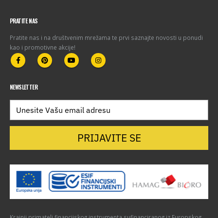
PRATITE NAS
Pratite nas i na društvenim mrežama te prvi saznajte novosti u ponudi
kao i promotivne akcije!
NEWSLETTER
PRIJAVITE SE
Krajnji primatelj financijskog instrumenta sufinanciranog iz Europskog