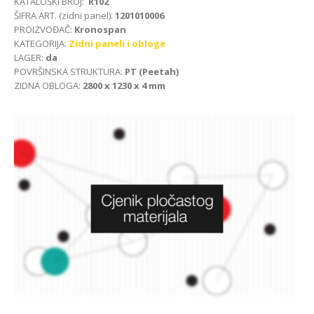
KATALOŠKI BROJ:
R102
ŠIFRA ART. (zidni panel):
1201010006
PROIZVOĐAČ:
Kronospan
KATEGORIJA:
Zidni paneli i obloge
LAGER:
da
POVRŠINSKA STRUKTURA:
PT (Peetah)
ZIDNA OBLOGA:
2800 x 1230 x 4 mm