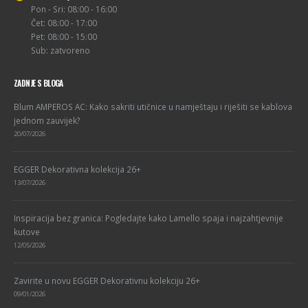
Pon - Sri: 08:00 - 16:00
Čet: 08:00 - 17:00
Pet: 08:00 - 15:00
Sub: zatvoreno
ZADNJE S BLOGA
Blum AMPEROS AC: Kako sakriti utičnice u namještaju i riješiti se kablova
jednom zauvijek?
20/07/2026
EGGER Dekorativna kolekcija 26+
13/07/2026
Inspiracija bez granica: Pogledajte kako Lamello spaja i najzahtjevnije
kutove
12/05/2026
Zavirite u novu EGGER Dekorativnu kolekciju 26+
09/01/2026