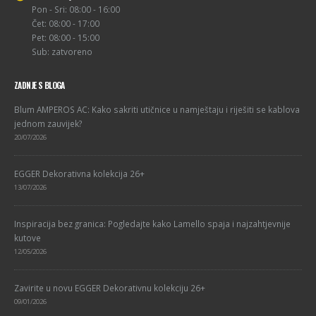
Pon - Sri: 08:00 - 16:00
Čet: 08:00 - 17:00
Pet: 08:00 - 15:00
Sub: zatvoreno
ZADNJE S BLOGA
Blum AMPEROS AC: Kako sakriti utičnice u namještaju i riješiti se kablova
jednom zauvijek?
20/07/2026
EGGER Dekorativna kolekcija 26+
13/07/2026
Inspiracija bez granica: Pogledajte kako Lamello spaja i najzahtjevnije
kutove
12/05/2026
Zavirite u novu EGGER Dekorativnu kolekciju 26+
09/01/2026