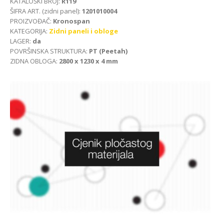
KATALOŠKI BROJ:
R119
ŠIFRA ART. (zidni panel):
1201010004
PROIZVOĐAČ:
Kronospan
KATEGORIJA:
Zidni paneli i obloge
LAGER:
da
POVRŠINSKA STRUKTURA:
PT (Peetah)
ZIDNA OBLOGA:
2800 x 1230 x 4 mm