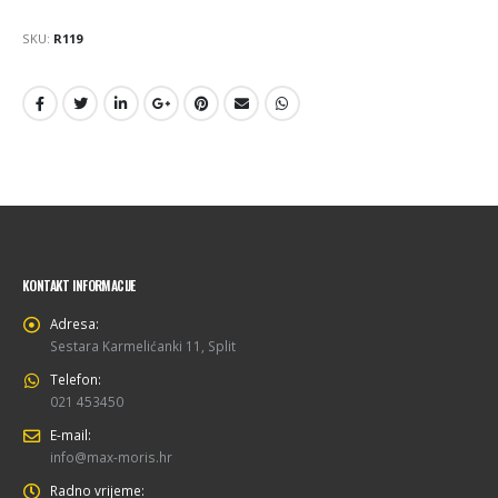
SKU:
R119
KONTAKT INFORMACIJE
Adresa:
Sestara Karmelićanki 11, Split
Telefon:
021 453450
E-mail:
info@max-moris.hr
Radno vrijeme: