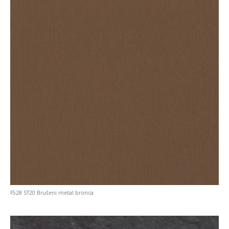
F528 ST20 Brušeni metal bronca