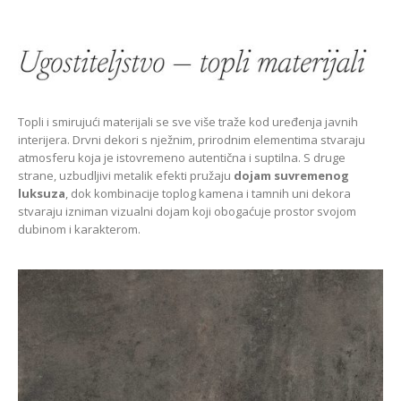
Topli i smirujući materijali se sve više traže kod uređenja javnih
interijera. Drvni dekori s nježnim, prirodnim elementima stvaraju
atmosferu koja je istovremeno autentična i suptilna. S druge
strane, uzbudljivi metalik efekti pružaju
dojam suvremenog
luksuza
, dok kombinacije toplog kamena i tamnih uni dekora
stvaraju izniman vizualni dojam koji obogaćuje prostor svojom
dubinom i karakterom.