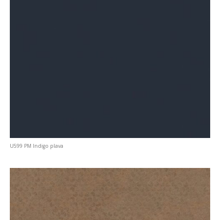
U599 PM Indigo plava