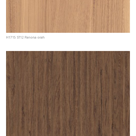
H1715 ST12 Panona orah