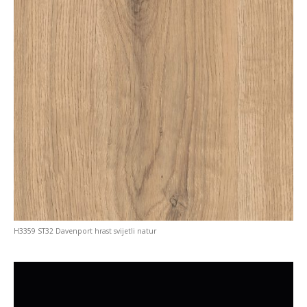
H3359 ST32 Davenport hrast svijetli natur