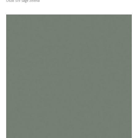
U638 ST9 Sage zelena