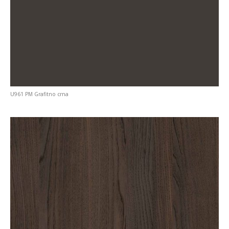
U961 PM Grafitno crna