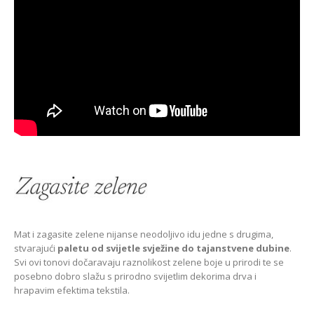
Mat i zagasite zelene nijanse neodoljivo idu jedne s drugima,
stvarajući
paletu od svijetle svježine do tajanstvene dubine
.
Svi ovi tonovi dočaravaju raznolikost zelene boje u prirodi te se
posebno dobro slažu s prirodno svijetlim dekorima drva i
hrapavim efektima tekstila.