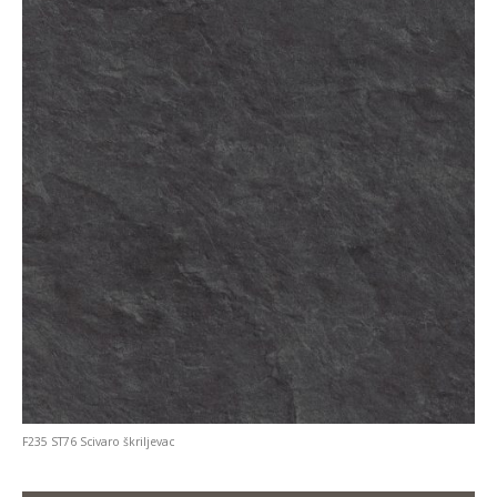
F235 ST76 Scivaro škriljevac