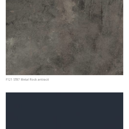
F121 ST87 Metal Rock antracit