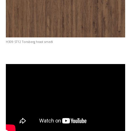
H309 ST12 Tonsberg hrast smeđi