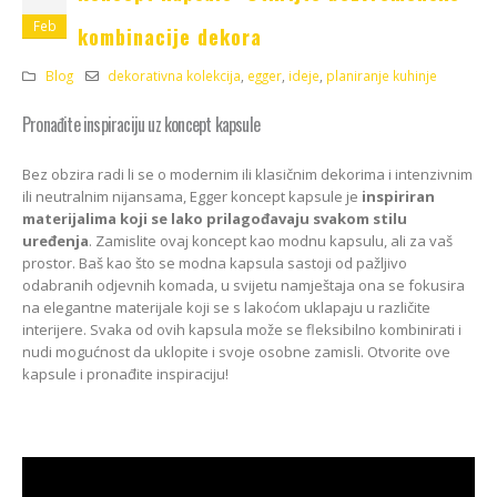
Kako odabrati pravi
format podnih daski?
Feb
kombinacije dekora
EGGER Dekorativna
15/01/2025
kolekcija 26+
Blog
dekorativna kolekcija
,
egger
,
ideje
,
planiranje kuhinje
13/07/2026
Podloge za EGGER
podove
Pronađite inspiraciju uz koncept kapsule
ca:
Inspiracija bez granica
15/01/2025
ello
Pogledajte kako Lame
e
spaja i najzahtjevnije
Bez obzira radi li se o modernim ili klasičnim dekorima i intenzivnim
kutove
ili neutralnim nijansama, Egger koncept kapsule je
inspiriran
12/05/2026
materijalima koji se lako prilagođavaju svakom stilu
uređenja
. Zamislite ovaj koncept kao modnu kapsulu, ali za vaš
prostor. Baš kao što se modna kapsula sastoji od pažljivo
odabranih odjevnih komada, u svijetu namještaja ona se fokusira
na elegantne materijale koji se s lakoćom uklapaju u različite
interijere. Svaka od ovih kapsula može se fleksibilno kombinirati i
nudi mogućnost da uklopite i svoje osobne zamisli. Otvorite ove
kapsule i pronađite inspiraciju!