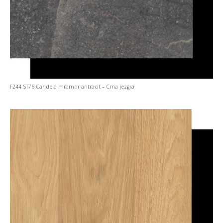
F244 ST76 Candela mramor antracit – Crna jezgra