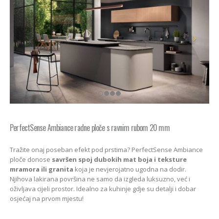
PerfectSense Ambiance radne ploče s ravnim rubom 20 mm
Tražite onaj poseban efekt pod prstima? PerfectSense Ambiance
ploče donose
savršen spoj dubokih mat boja i teksture
mramora ili granita
koja je nevjerojatno ugodna na dodir.
Njihova lakirana površina ne samo da izgleda luksuzno, već i
oživljava cijeli prostor. Idealno za kuhinje gdje su detalji i dobar
osjećaj na prvom mjestu!