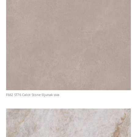
F662 ST76 Calcit Stone šljunak siva