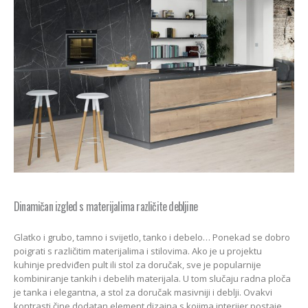
Dinamičan izgled s materijalima različite debljine
Glatko i grubo, tamno i svijetlo, tanko i debelo… Ponekad se dobro
poigrati s različitim materijalima i stilovima. Ako je u projektu
kuhinje predviđen pult ili stol za doručak, sve je popularnije
kombiniranje tankih i debelih materijala. U tom slučaju radna ploča
je tanka i elegantna, a stol za doručak masivniji i deblji. Ovakvi
kontrasti čine dodatan element dizajna s kojima interijer postaje