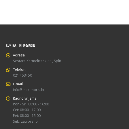
KONTAKT INFORMACIJE
Adresa:
Sestara Karmelićanki 11, Split
Telefon:
021 453450
E-mail:
info@max-moris.hr
Radno vrijeme:
Pon - Sri: 08:00 - 16:00
Čet: 08:00 - 17:00
Pet: 08:00 - 15:00
Sub: zatvoreno