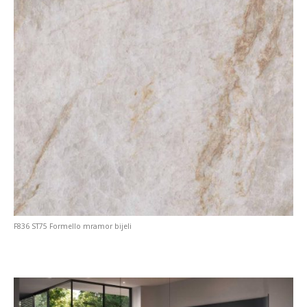
F836 ST75 Formello mramor bijeli