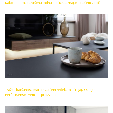
Kako odabrati savršenu radnu ploču? Saznajte u našem vodiču.
Tražite baršunasti mat ili svaršeni reflektirajući sjaj? Otkrijte
PerfectSense Premium proizvode.