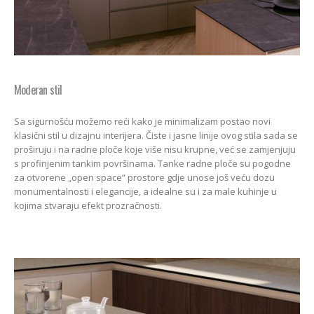
Moderan stil
Sa sigurnošću možemo reći kako je minimalizam postao novi
klasični stil u dizajnu interijera. Čiste i jasne linije ovog stila sada se
proširuju i na radne ploče koje više nisu krupne, već se zamjenjuju
s profinjenim tankim površinama. Tanke radne ploče su pogodne
za otvorene „open space“ prostore gdje unose još veću dozu
monumentalnosti i elegancije, a idealne su i za male kuhinje u
kojima stvaraju efekt prozračnosti.