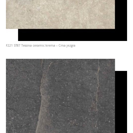
F221 ST87 Tessina ceramic krema – Crna jezgra