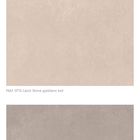
F661 ST76 Calcit Stone pješčano bež