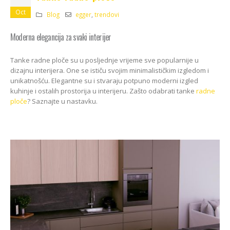
Kako odabrati pravi
format podnih daski?
Oct
Blog
egger
,
trendovi
EGGER Dekorativna
15/01/2025
kolekcija 26+
Moderna elegancija za svaki interijer
13/07/2026
Podloge za EGGER
podove
Tanke radne ploče su u posljednje vrijeme sve popularnije u
ca:
Inspiracija bez granica
15/01/2025
ello
Pogledajte kako Lame
dizajnu interijera. One se ističu svojim minimalističkim izgledom i
e
spaja i najzahtjevnije
unikatnošću. Elegantne su i stvaraju potpuno moderni izgled
kutove
kuhinje i ostalih prostorija u interijeru. Zašto odabrati tanke
radne
12/05/2026
ploče
? Saznajte u nastavku.