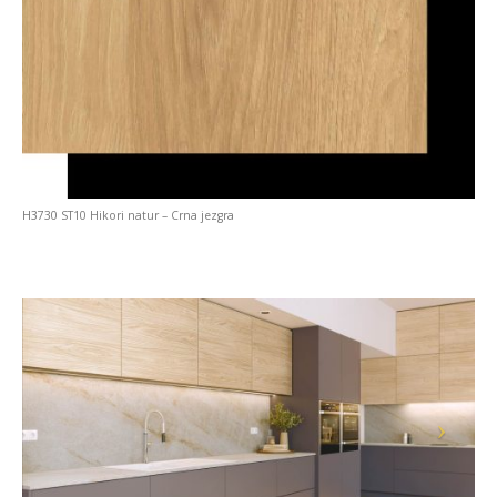
H3730 ST10 Hikori natur – Crna jezgra