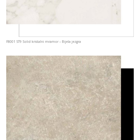
F8001 ST9 Solid kristalni mramor – Bijela jezgra