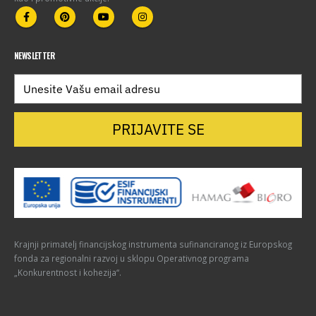
NEWSLETTER
PRIJAVITE SE
Krajnji primatelj financijskog instrumenta sufinanciranog iz Europskog
fonda za regionalni razvoj u sklopu Operativnog programa
„Konkurentnost i kohezija“.