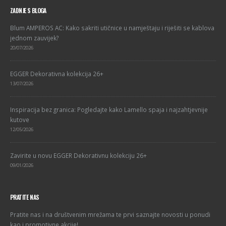
ZADNJE S BLOGA
Blum AMPEROS AC: Kako sakriti utičnice u namještaju i riješiti se kablova
jednom zauvijek?
20/07/2026
EGGER Dekorativna kolekcija 26+
13/07/2026
Inspiracija bez granica: Pogledajte kako Lamello spaja i najzahtjevnije
kutove
12/05/2026
Zavirite u novu EGGER Dekorativnu kolekciju 26+
09/01/2026
PRATITE NAS
Pratite nas i na društvenim mrežama te prvi saznajte novosti u ponudi
kao i promotivne akcije!