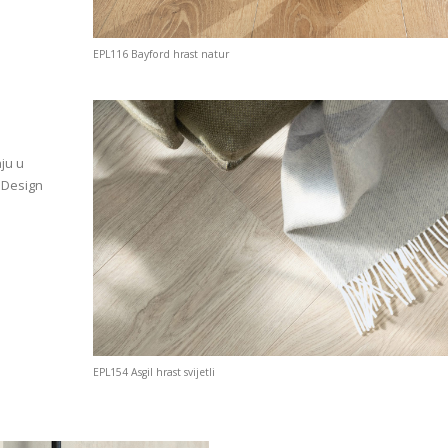
EPL116 Bayford hrast natur
ju u
i Design
EPL154 Asgil hrast svijetli