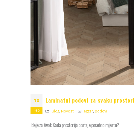
Laminatni podovi za svaku prostor
10
Feb
Blog
,
Novosti
egger
,
podovi
Ideje za život: Kada prostorija postaje posebno mjesto?