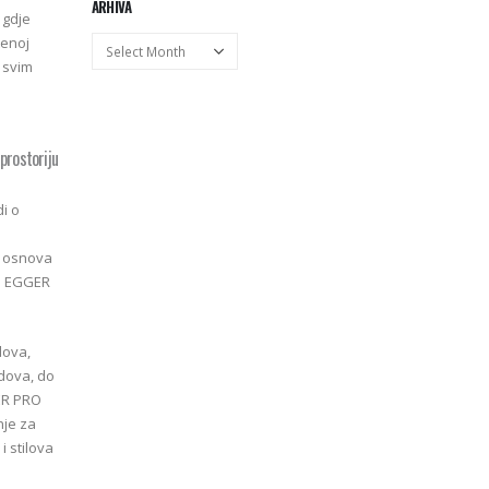
ARHIVA
 gdje
tenoj
Arhiva
 svim
 prostoriju
di o
a osnova
ve EGGER
dova,
dova, do
ER PRO
nje za
i stilova