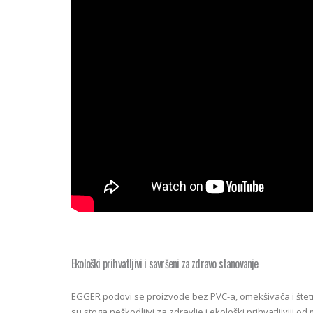
Ekološki prihvatljivi i savršeni za zdravo stanovanje
EGGER podovi se proizvode bez PVC-a, omekšivača i štetn
su stoga neškodljivi za zdravlje i ekološki prihvatljiviji o