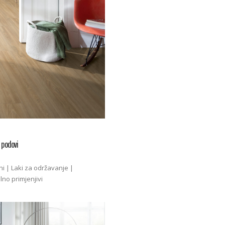
 podovi
ni | Laki za održavanje |
lno primjenjivi