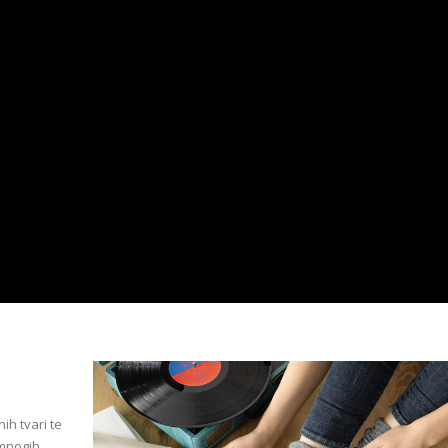
ih tvari te
d mnogih