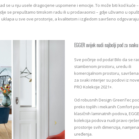
ad se u nju usele dragocjene uspomene i emocije. To može biti kod kuće –
– gdje se prepuštamo timskom radu ili u prodavaonici – gdje uživamo u opuš
uklapa u sve ove prostorije, a kvalitetom i izgledom savršeno odgovaraju
EGGER uvijek nudi najbolji pod za svaku
Sve počinje od poda! Bilo da se ra
stambenom prostoru, uredu ili
komercijalnom prostoru, savršen
za svaki interijer su podovi iz no
PRO Kolekcije 2021+.
Od robusnih Design GreenTec po
preko toplih i mekanih Comfort po
klasičnih laminatnih podova, EGG
kolekcija podova nudi pravo rješe
prostorije svih dimenzija, namjena 
uređenja.