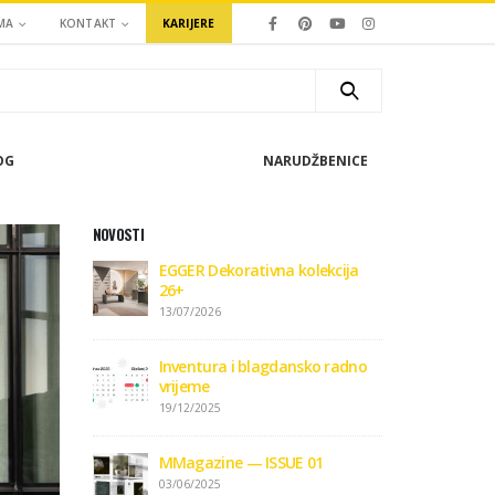
MA
KONTAKT
KARIJERE
OG
NARUDŽBENICE
NOVOSTI
EGGER Dekorativna kolekcija
26+
13/07/2026
Inventura i blagdansko radno
vrijeme
19/12/2025
MMagazine — ISSUE 01
03/06/2025