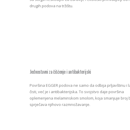
drugih podova na tržištu.
Jednostavni za čišćenje i antibakterijski
Površina EGGER podova ne samo da odbija prljavštinu i l
čisti, već je i antibakterijska. To svojstvo daje površina
oplemenjena melaminskom smolom, koja smanjuje broj ba
sprječava njihovo razmnožavanje.