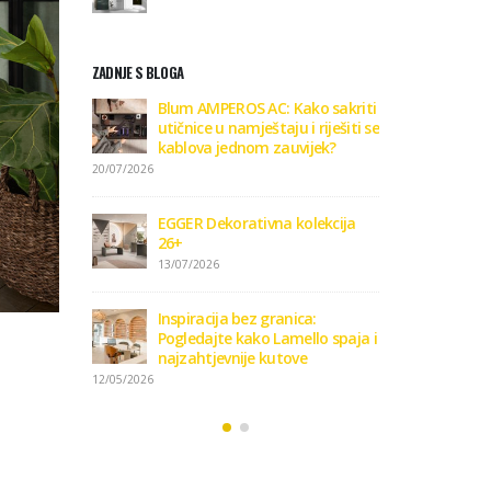
ZADNJE S BLOGA
GGER
Blum AMPEROS AC: Kako sakriti
Zaviri
iju 26+
utičnice u namještaju i riješiti se
Dekora
kablova jednom zauvijek?
09/01/2
20/07/2026
vi format
Kako o
EGGER Dekorativna kolekcija
podnih
26+
15/01/2
13/07/2026
 podove
Podlo
Inspiracija bez granica:
15/01/2
Pogledajte kako Lamello spaja i
najzahtjevnije kutove
12/05/2026