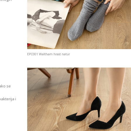
EPC001 Waltham hrast natur
ako se
kterija i