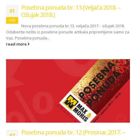
Posebna ponuda br. 13 (Veljača 2018. –
01
Ožujak 2018.)
Feb
Nova posebna ponuda br.13, veljača 2017. - ožujak 2018.
Odaberite nešto iz posebne ponude artikala pripremljene samo za
Vas. Posebna ponuda...
read more
Posebna ponuda br. 12 (Prosinac 2017. –
07