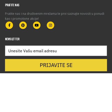
PRATITE NAS
Pratite nas i na društvenim mrežama te prvi saznajte novosti u ponudi
kao i promotivne akcije!
NEWSLETTER
PRIJAVITE SE
Krajnji primatelj financijskog instrumenta sufinanciranog iz Europskog
fonda za regionalni razvoj u sklopu Operativnog programa