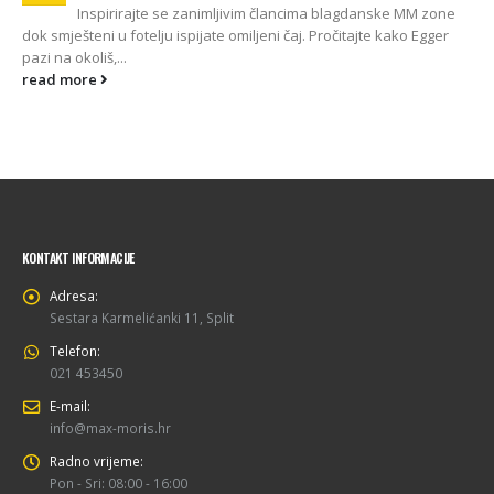
Inspirirajte se zanimljivim člancima blagdanske MM zone
dok smješteni u fotelju ispijate omiljeni čaj. Pročitajte kako Egger
pazi na okoliš,...
read more
KONTAKT INFORMACIJE
Adresa:
Sestara Karmelićanki 11, Split
Telefon:
021 453450
E-mail:
info@max-moris.hr
Radno vrijeme:
Pon - Sri: 08:00 - 16:00