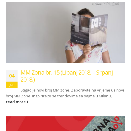
MM Zona br. 15 (Lipanj 2018. – Srpanj
04
2018.)
Jun
Stigao je novi broj MM zone. Zaboravite na vrijeme uz novi
broj MM Zone. Inspirirajte se trendovima sa sajma u Milanu,...
read more