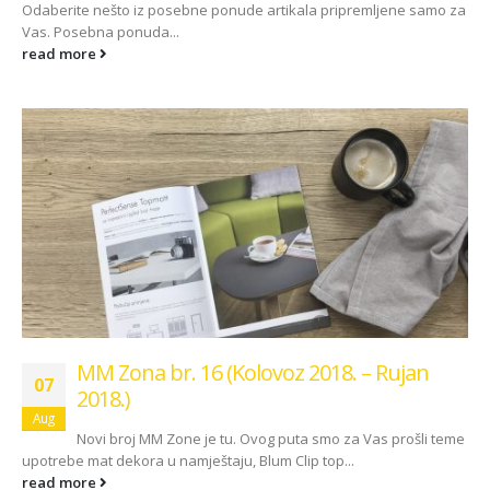
Kako odabrati pravi
Odaberite nešto iz posebne ponude artikala pripremljene samo za
format podnih daski?
Vas. Posebna ponuda...
EGGER Dekorativna
15/01/2025
read more
kolekcija 26+
13/07/2026
Podloge za EGGER
podove
ca:
Inspiracija bez granica
15/01/2025
ello
Pogledajte kako Lame
e
spaja i najzahtjevnije
kutove
12/05/2026
MM Zona br. 16 (Kolovoz 2018. – Rujan
07
2018.)
Aug
Novi broj MM Zone je tu. Ovog puta smo za Vas prošli teme
upotrebe mat dekora u namještaju, Blum Clip top...
read more