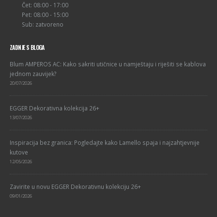
Čet: 08:00 - 17:00
Pet: 08:00 - 15:00
Sub: zatvoreno
ZADNJE S BLOGA
Blum AMPEROS AC: Kako sakriti utičnice u namještaju i riješiti se kablova
jednom zauvijek?
20/07/2026
EGGER Dekorativna kolekcija 26+
13/07/2026
Inspiracija bez granica: Pogledajte kako Lamello spaja i najzahtjevnije
kutove
12/05/2026
Zavirite u novu EGGER Dekorativnu kolekciju 26+
09/01/2026