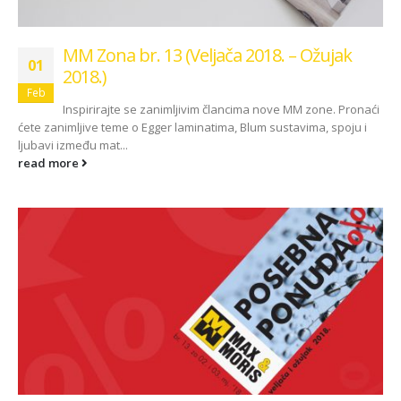
MM Zona br. 13 (Veljača 2018. – Ožujak
01
2018.)
Feb
Inspirirajte se zanimljivim člancima nove MM zone. Pronaći
ćete zanimljive teme o Egger laminatima, Blum sustavima, spoju i
ljubavi između mat...
read more