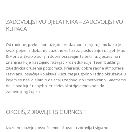
ZADOVOLJSTVO DJELATNIKA – ZADOVOLJSTVO
KUPACA
Od radione, preko montaže, do prodavaonice, vjerujemo kako je
svaki pojedini djelatnik izuzetno važan za poslovanje i uspjeh Max
& Morisa. Svatko od njih doprinosi svojim talentima, vještinama i
znanjima koje nastojimo razvijati kroz edukacije. Team building i
zajednička druženja potpomažu kreiranju dobre radne atmosfere i
razvijanju osjećaja kolektiva. Rezultat je ugodno radno okruženje u
kojem se naši djelatnici osjećaju zadovoljno i motivirano. Smatramo
da je ovo ključ uspjeha jer zadovoljni djelatnici vode do
zadovoljnog kupca.
OKOLIŠ, ZDRAVLJE I SIGURNOST
Izuzetnu pažnju posvećujemo očuvanju zdravlja i sigurnosti