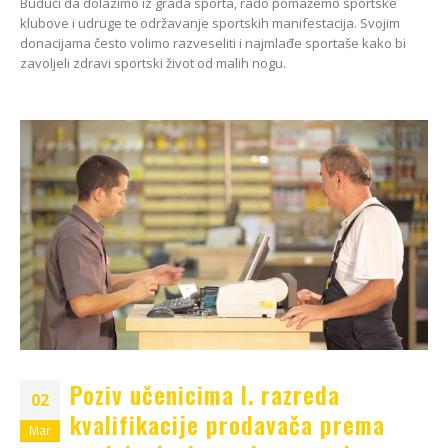
Budući da dolazimo iz grada sporta, rado pomažemo sportske
klubove i udruge te održavanje sportskih manifestacija. Svojim
donacijama često volimo razveseliti i najmlađe sportaše kako bi
zavoljeli zdravi sportski život od malih nogu.
Poziv učenicima I. razreda
02
kvalifikacije prodavača prema
Mar