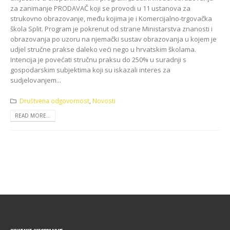
za zanimanje PRODAVAČ koji se provodi u 11 ustanova za
strukovno obrazovanje, među kojima je i Komercijalno-trgovačka
škola Split. Program je pokrenut od strane Ministarstva znanosti i
obrazovanja po uzoru na njemački sustav obrazovanja u kojem je
udjel stručne prakse daleko veći nego u hrvatskim školama.
Intencija je povećati stručnu praksu do 250% u suradnji s
gospodarskim subjektima koji su iskazali interes za
sudjelovanjem...
Društvena odgovornost
,
Novosti
READ MORE...