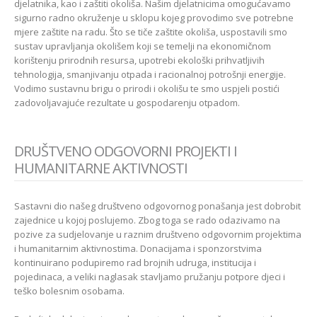
djelatnika, kao i zaštiti okoliša. Našim djelatnicima omogućavamo
sigurno radno okruženje u sklopu kojeg provodimo sve potrebne
mjere zaštite na radu. Što se tiče zaštite okoliša, uspostavili smo
sustav upravljanja okolišem koji se temelji na ekonomičnom
korištenju prirodnih resursa, upotrebi ekološki prihvatljivih
tehnologija, smanjivanju otpada i racionalnoj potrošnji energije.
Vodimo sustavnu brigu o prirodi i okolišu te smo uspjeli postići
zadovoljavajuće rezultate u gospodarenju otpadom.
DRUŠTVENO ODGOVORNI PROJEKTI I
HUMANITARNE AKTIVNOSTI
Sastavni dio našeg društveno odgovornog ponašanja jest dobrobit
zajednice u kojoj poslujemo. Zbog toga se rado odazivamo na
pozive za sudjelovanje u raznim društveno odgovornim projektima
i humanitarnim aktivnostima. Donacijama i sponzorstvima
kontinuirano podupiremo rad brojnih udruga, institucija i
pojedinaca, a veliki naglasak stavljamo pružanju potpore djeci i
teško bolesnim osobama.