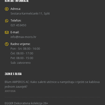
KONTAKT INFORMACIJE
Adresa:
Sestara Karmelićanki 11, Split
Telefon:
021 453450
E-mail:
info@max-moris.hr
Radno vrijeme:
Pon - Sri: 08:00 - 16:00
Čet: 08:00 - 17:00
Pet: 08:00 - 15:00
Sub: zatvoreno
ZADNJE S BLOGA
Blum AMPEROS AC: Kako sakriti utičnice u namještaju i riješiti se kablova
jednom zauvijek?
20/07/2026
EGGER Dekorativna kolekcija 26+