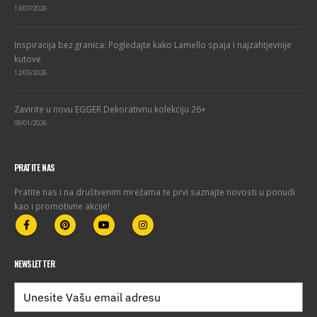
13/07/2026
Inspiracija bez granica: Pogledajte kako Lamello spaja i najzahtjevnije
kutove
12/05/2026
Zavirite u novu EGGER Dekorativnu kolekciju 26+
09/01/2026
PRATITE NAS
Pratite nas i na društvenim mrežama te prvi saznajte novosti u ponudi
kao i promotivne akcije!
NEWSLETTER