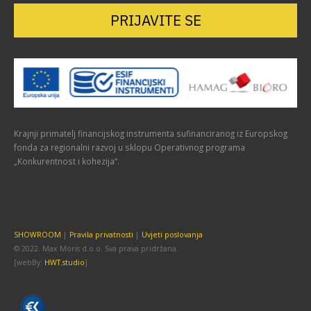
PRIJAVITE SE
Krajnji primatelj financijskog instrumenta sufinanciranog iz Europskog
fonda za regionalni razvoj u sklopu Operativnog programa
„Konkurentnost i kohezija“.
SHOWROOM
|
Pravila privatnosti
|
Uvjeti poslovanja
© 2022. Max Moris d.o.o. Sva prava pridržana.
[webBy:
HWT.studio
]