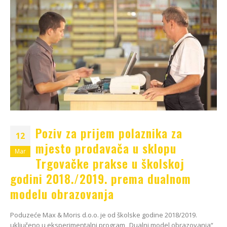
Poziv za prijem polaznika za
12
mjesto prodavača u sklopu
Mar
Trgovačke prakse u školskoj
godini 2018./2019. prema dualnom
modelu obrazovanja
Poduzeće Max & Moris d.o.o. je od školske godine 2018/2019.
uključeno u eksperimentalni program „Dualni model obrazovanja“