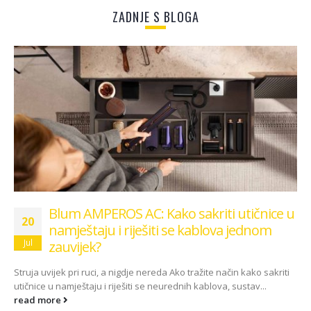
ZADNJE S BLOGA
Blum AMPEROS AC: Kako sakriti utičnice u
20
namještaju i riješiti se kablova jednom
Jul
zauvijek?
Struja uvijek pri ruci, a nigdje nereda Ako tražite način kako sakriti
utičnice u namještaju i riješiti se neurednih kablova, sustav...
read more