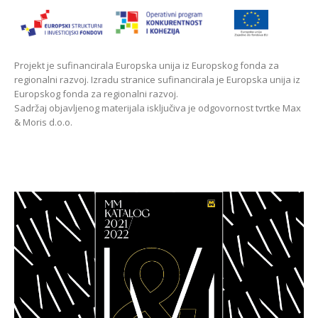
Projekt je sufinancirala Europska unija iz Europskog fonda za
regionalni razvoj. Izradu stranice sufinancirala je Europska unija iz
Europskog fonda za regionalni razvoj.
Sadržaj objavljenog materijala isključiva je odgovornost tvrtke Max
& Moris d.o.o.
Max & Moris katalog 2021/2022
Detaljnije