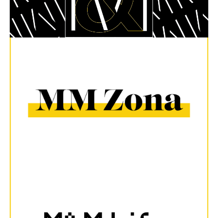
Pregledajte novi broj MM Zone i pronađite zanimljive teme
koje smo s pažnjom pripremili za vas.
Pogledaj