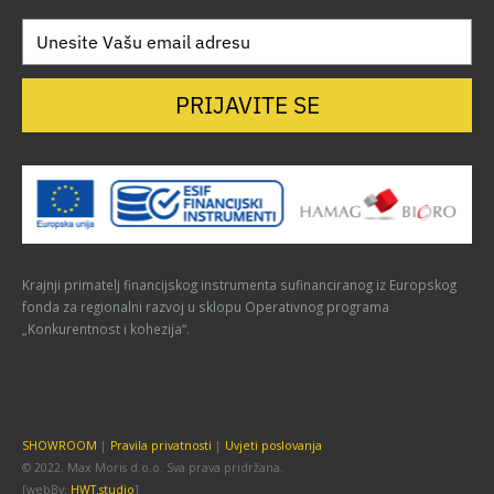
PRIJAVITE SE
Krajnji primatelj financijskog instrumenta sufinanciranog iz Europskog
fonda za regionalni razvoj u sklopu Operativnog programa
„Konkurentnost i kohezija“.
SHOWROOM
|
Pravila privatnosti
|
Uvjeti poslovanja
© 2022. Max Moris d.o.o. Sva prava pridržana.
[webBy:
HWT.studio
]