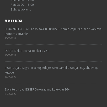
Pet: 08:00 - 15:00
Sub: zatvoreno
ZADNJE S BLOGA
Blum AMPEROS AC: Kako sakriti utičnice u namještaju i riješiti se kablova
jednom zauvijek?
20/07/2026
EGGER Dekorativna kolekcija 26+
13/07/2026
Inspiracija bez granica: Pogledajte kako Lamello spaja i najzahtjevnije
kutove
12/05/2026
Zavirite u novu EGGER Dekorativnu kolekciju 26+
09/01/2026