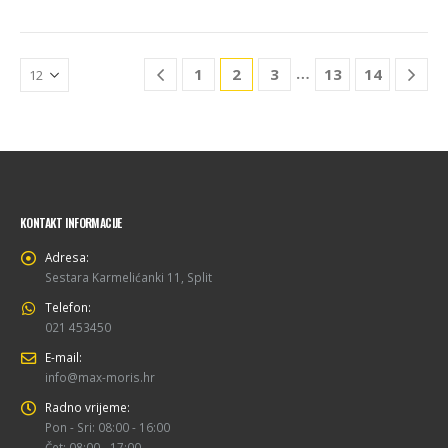
…
1
2
3
13
14
KONTAKT INFORMACIJE
Adresa:
Sestara Karmelićanki 11, Split
Telefon:
021 453450
E-mail:
info@max-moris.hr
Radno vrijeme:
Pon - Sri: 08:00 - 16:00
Čet: 08:00 - 17:00