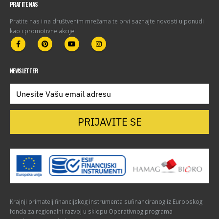
PRATITE NAS
Pratite nas i na društvenim mrežama te prvi saznajte novosti u ponudi
kao i promotivne akcije!
NEWSLETTER
PRIJAVITE SE
Krajnji primatelj financijskog instrumenta sufinanciranog iz Europskog
fonda za regionalni razvoj u sklopu Operativnog programa