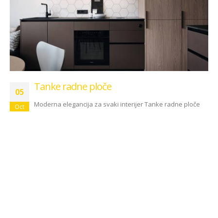
Tanke radne ploče
05
Moderna elegancija za svaki interijer Tanke radne ploče
Oct
su u posljednje vrijeme sve popularnije u dizajnu
interijera. One se ističu svojim...
read more