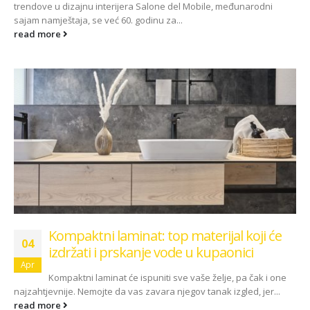
Kako odabrati pravi
trendove u dizajnu interijera Salone del Mobile, međunarodni
format podnih daski?
sajam namještaja, se već 60. godinu za...
EGGER Dekorativna
15/01/2025
read more
kolekcija 26+
13/07/2026
Podloge za EGGER
podove
ca:
Inspiracija bez granica
15/01/2025
ello
Pogledajte kako Lame
e
spaja i najzahtjevnije
kutove
12/05/2026
Kompaktni laminat: top materijal koji će
04
izdržati i prskanje vode u kupaonici
Apr
Kompaktni laminat će ispuniti sve vaše želje, pa čak i one
najzahtjevnije. Nemojte da vas zavara njegov tanak izgled, jer...
read more