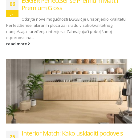
EGGER PerfectSense Premium Matt i
06
Premium Gloss
Jul
Otkrijte nove mogućnosti EGGER je unaprijedio kvalitetu
PerfectSense lakiranih ploča za izradu visokokvalitetnog
namještaja i uređenja interijera. Zahvaljujući poboljšanoj
otpornosti na...
read more
Interior Match: Kako uskladiti podove s
25